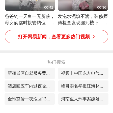
00:42
00:36
爸爸钓一天鱼一无所获，
发泡水泥填不满，装修师
母女俩临时接管钓位，用
傅检查发现漏到楼下：出
玩具鱼竿钓上大鱼
风口未延伸到外墙
打开网易新闻，查看更多热门视频
热门搜索
新疆景区自驾服务费改为按车收费
视频丨中国东方电气集团原党组副书记、董事宋致远被查
酒店回应车内过夜被收150元
峰哥实名举报汪海林偷税漏税
金饰克价一夜涨回1300元
河南重大刑事案嫌疑人落网