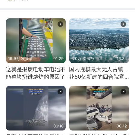
19.9万 次播放
01:29
3.0万 次播放
16:34
这就是报废电动车电池不
国内规模最大无人古镇，
能整块扔进熔炉的原因了
花50亿新建的四合院竟
没人住，发生了啥
00:10
00:12