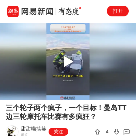
打开
Play
00:00
00:42
En
三个轮子两个疯子，一个目标！曼岛TT
fu
边三轮摩托车比赛有多疯狂？
甜甜喵搞笑
关注
4
重庆