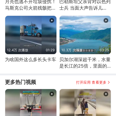
月亮也逃不开垃圾侵扰！
巴勒斯坦父亲背对以色列
马斯克公司火箭残骸把月
士兵 当面大声告诉儿
球撞个坑
子：永远不要害怕他们！
12.4万 次播放
01:29
10.3万 次播放
03:25
为啥国外这么多长头卡车
贝加尔湖深超千米，水量
是长江的25倍，里面的
鱼究竟有多大？
更多热门视频
打开应用 查看更多