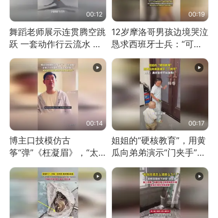
00:12
00:19
舞蹈老师展示连贯腾空跳
12岁摩洛哥男孩边境哭泣
跃 一套动作行云流水 节
恳求西班牙士兵：“可不
奏感拉满 网友：怎么做
可以不要把我遣返回国”
到又舞又武的？
00:14
00:17
博主口技模仿古
姐姐的“硬核教育”，用黄
筝“弹”《枉凝眉》，“太
瓜向弟弟演示“门夹手”，
像了～你是吃古筝长大的
网友：果然言传不如身
吗？”“或将成为首位考级
教！
不带古筝的选手。”（来
源：新华每日电讯）