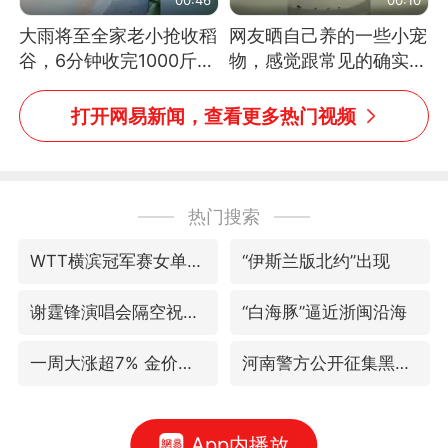
大雨将至全家老小抢收稻
网友晒自己养的一些小宠
谷，6分钟收完1000斤，
物，感觉跟常见的确实有
没有一个人掉链子
些不一样
打开网易新闻，查看更多热门视频
热门搜索
WTT横滨冠军赛女单四强国乒占三席
“伊斯兰版北约”出现
谢霆锋演唱会隔空祝王菲生日快乐
“白海豚”逼近浙闽沿海
一周大涨超7% 金价为何突然上涨
河南警方公开征集黑恶犯罪线索
App内播放