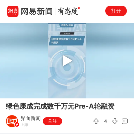
打开
Play
00:00
00:37
En
绿色康成完成数千万元Pre-A轮融资
fu
界面新闻
关注
4
上海