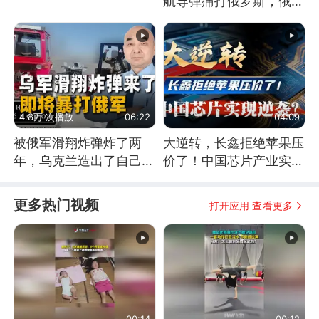
航导弹痛打俄罗斯，俄军
为什么没能拦截？
4.8万 次播放
06:22
04:09
被俄军滑翔炸弹炸了两
大逆转，长鑫拒绝苹果压
年，乌克兰造出了自己
价了！中国芯片产业实现
的“空中长臂”
怎样的逆袭？
更多热门视频
打开应用 查看更多
00:14
00:12