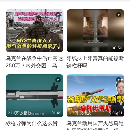
08:09
00:50
乌克兰在战争中伤亡高达
牙线抹上牙膏真的能锯断
250万？内外交困，乌克
铁栏杆吗
兰这下真没人了！
21.0万 次播放
01:49
6.7万 次播放
06:21
标枪导弹为什么这么贵
乌克兰动用国产火烈鸟巡