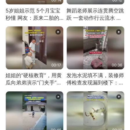
5岁姐姐示范 5个月宝宝
舞蹈老师展示连贯腾空跳
秒懂 网友：原来二胎的
跃 一套动作行云流水 节
快乐长这样
奏感拉满 网友：怎么做
到又舞又武的？
00:17
00:36
姐姐的“硬核教育”，用黄
发泡水泥填不满，装修师
瓜向弟弟演示“门夹手”，
傅检查发现漏到楼下：出
网友：果然言传不如身
风口未延伸到外墙
教！
00:46
00:10