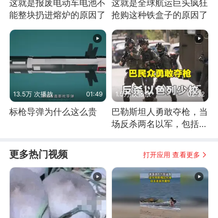
这就是报废电动车电池不
这就是全球航运巨头疯狂
能整块扔进熔炉的原因了
抢购这种铁盒子的原因了
13.5万 次播放
01:49
1.5万 次播放
02:32
标枪导弹为什么这么贵
巴勒斯坦人勇敢夺枪，当
场反杀两名以军，包括一
名少校
更多热门视频
打开应用 查看更多