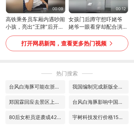
00:09
00:12
高铁乘务员车厢内遇吵闹
女孩门后蹲守想吓姥爷
小孩，亮出“王牌”后开启
姥爷一眼看穿却配合演出
一键静音
网友：姥爷的演技我打满
分
打开网易新闻，查看更多热门视频
热门搜索
台风白海豚可能在浙闽沿海登陆
我国编制完成新版全月地质图
郑国霖回应去景区上班被保安拦下
台风白海豚影响中国已成定局
80后女柜员逆袭成4200亿银行副行长
宇树科技发行价格150.80元/股