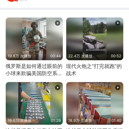
19.8万 次播放
00:44
22.4万 次播放
00:52
俄罗斯是如何通过眼前的
现代火炮之“打完就跑”的
小球来欺骗美国防空系统
战术
的
19.6万 次播放
01:29
18.9万 次播放
01:40