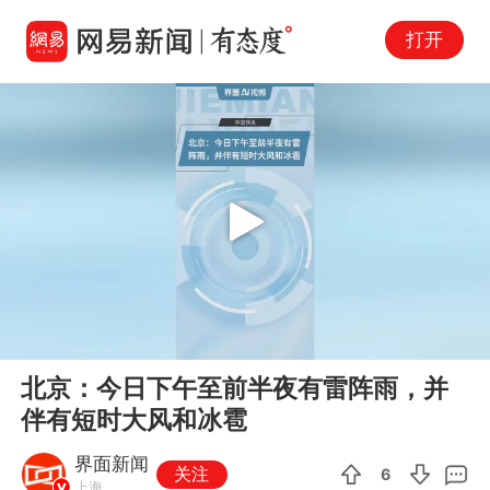
打开
Play
00:00
00:29
En
北京：今日下午至前半夜有雷阵雨，并
fu
伴有短时大风和冰雹
界面新闻
关注
6
上海