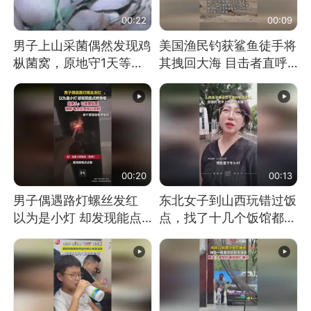
00:22
00:09
男子上山采菌偶然发现鸡
美国渔民钓获鲨鱼徒手将
枞菌窝，原地守1天等它
其拽回大海 目击者直呼
长大：挖了140多朵
震惊 （视频来源：参考
消息）
00:20
00:13
男子偶遇路灯螺丝发红
东北女子到山西玩错过饭
以为是小灯 却发现能点
点，找了十几个饭馆都没
燃香烟 当事人：已报警
开门：午休到几点
处理