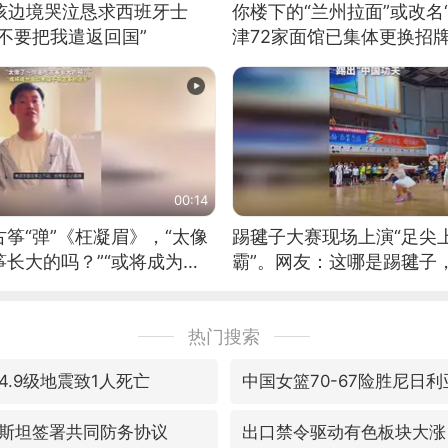
男孩边境哭泣恳求西班牙士
你楼下的“兰州拉面”或改名
不要把我遣返回国”
津72家面馆已集体更换招
00:14
筝“弹”《枉凝眉》，“太像
踢毽子大赛现场上演“足尖
长大的吗？”“或将成为首
霸”。网友：这哪是踢毽子
筝的选手。”（来源：新华每
现场！#睡个好觉
热门搜索
.9级地震致1人死亡
中国女篮70-67险胜尼日
斯坦签署共同防务协议
出口禁令驱动有色板块大涨