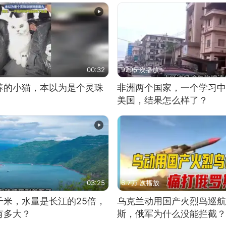
00:32
9295 次播放
养的小猫，本以为是个灵珠
非洲两个国家，一个学习中
美国，结果怎么样了？
03:25
6.7万 次播放
千米，水量是长江的25倍，
乌克兰动用国产火烈鸟巡航
有多大？
斯，俄军为什么没能拦截？