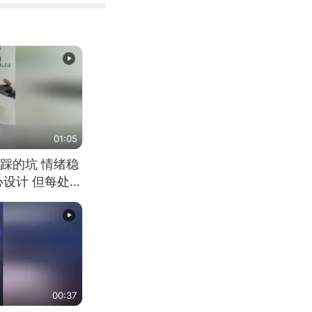
01:05
踩的坑 情绪稳
心设计 但每处都
笑 但看到洗手盆
00:37