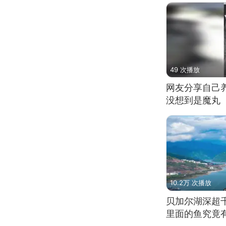
49 次播放
网友分享自己
没想到是魔丸
10.2万 次播放
贝加尔湖深超
里面的鱼究竟