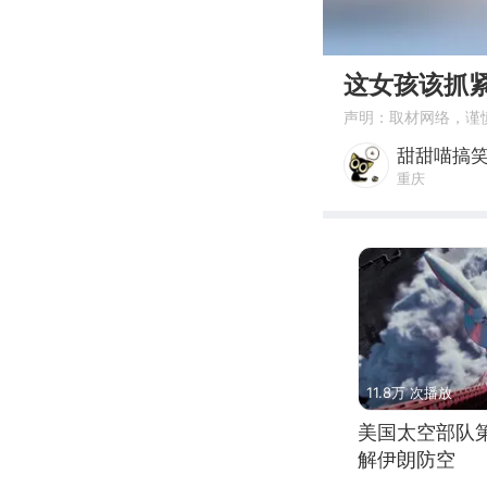
00:00
这女孩该抓
声明：取材网络，谨
甜甜喵搞
重庆
11.8万 次播放
美国太空部队
解伊朗防空