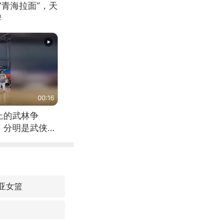
“青海拉面”，天
牌
00:16
上的武林争
，分明是武侠片
利亚女篮