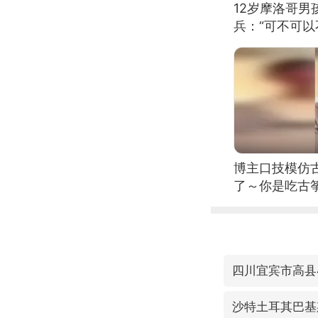
12岁摩洛哥
兵：“可不可以
博主口技模仿古
了～你是吃古筝
位考级不带古
日电讯）
四川宜宾市高县4
沙特土耳其巴基