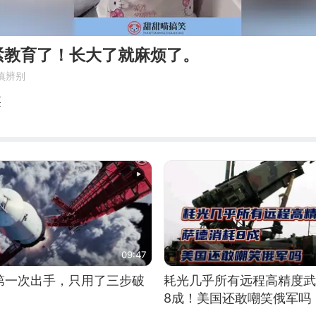
紧教育了！长大了就麻烦了。
慎辨别
笑
09:47
第一次出手，只用了三步破
耗光几乎所有远程高精度武
8成！美国还敢嘲笑俄军吗