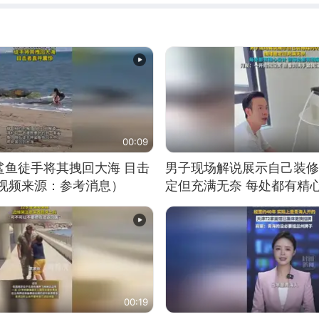
00:09
鲨鱼徒手将其拽回大海 目击
男子现场解说展示自己装修
（视频来源：参考消息）
定但充满无奈 每处都有精
有瑕疵 网友：一开始我没
我没绷住
00:19