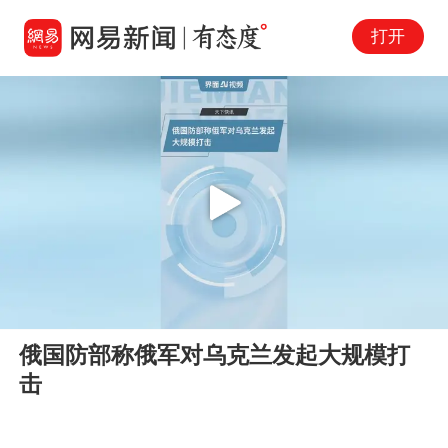
打开
Play
00:00
00:24
En
俄国防部称俄军对乌克兰发起大规模打
fu
击