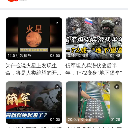
12.5万 次播放
03:55
3740 次播放
05:48
为什么说火星上发现生
俄军坦克兵潜伏敌后半
命，将是人类绝望的开
年，T-72变身“地下堡垒”
始？
04:05
20.0万 次播放
01:29