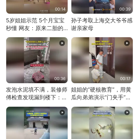
00:14
00:39
5岁姐姐示范 5个月宝宝
孙子考取上海交大爷爷感
秒懂 网友：原来二胎的
谢亲家母
快乐长这样
00:36
00:17
发泡水泥填不满，装修师
姐姐的“硬核教育”，用黄
傅检查发现漏到楼下：出
瓜向弟弟演示“门夹手”，
风口未延伸到外墙
网友：果然言传不如身
教！