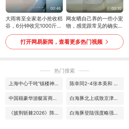
00:46
00:10
大雨将至全家老小抢收稻
网友晒自己养的一些小宠
谷，6分钟收完1000斤，
物，感觉跟常见的确实有
没有一个人掉链子
些不一样
打开网易新闻，查看更多热门视频
热门搜索
上海中心千吨“镇楼神器”摆动明显
陈幸同2-4张本美和 无缘冠军
中国籍豪华游艇富商之子在泰国被杀
白海豚北上或致京津冀暴雨
《披荆斩棘2026》阵容官宣
白海豚登陆强度略强于巴威