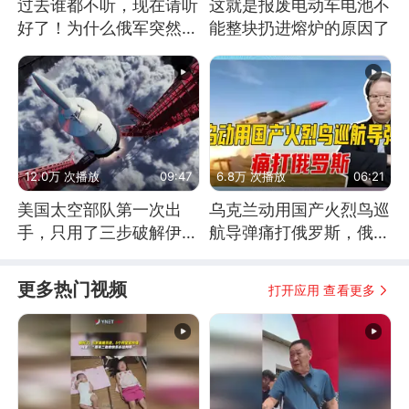
过去谁都不听，现在请听
这就是报废电动车电池不
好了！为什么俄军突然强
能整块扔进熔炉的原因了
硬起来了？
12.0万 次播放
09:47
6.8万 次播放
06:21
美国太空部队第一次出
乌克兰动用国产火烈鸟巡
手，只用了三步破解伊朗
航导弹痛打俄罗斯，俄军
防空
为什么没能拦截？
更多热门视频
打开应用 查看更多