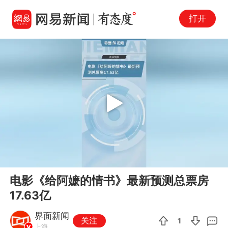
打开
Play
00:00
00:12
En
电影《给阿嬷的情书》最新预测总票房
fu
17.63亿
界面新闻
关注
1
上海