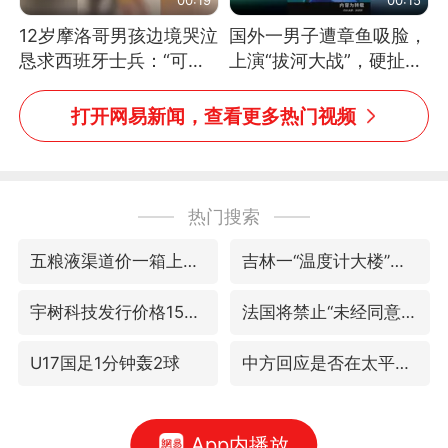
12岁摩洛哥男孩边境哭泣
国外一男子遭章鱼吸脸，
恳求西班牙士兵：“可不
上演“拔河大战”，硬扯加
可以不要把我遣返回国”
铁棒敲打方才挣脱
打开网易新闻，查看更多热门视频
热门搜索
五粮液渠道价一箱上涨近百元
吉林一“温度计大楼”读数爆表
宇树科技发行价格150.80元/股
法国将禁止“未经同意的电话营销”
U17国足1分钟轰2球
中方回应是否在太平洋海底开采稀土
App内播放