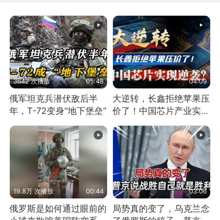
3642 次播放
05:48
04:09
俄军坦克兵潜伏敌后半
大逆转，长鑫拒绝苹果压
年，T-72变身“地下堡垒”
价了！中国芯片产业实现
怎样的逆袭？
19.8万 次播放
00:44
03:06
俄罗斯是如何通过眼前的
局势真的变了，乌克兰念