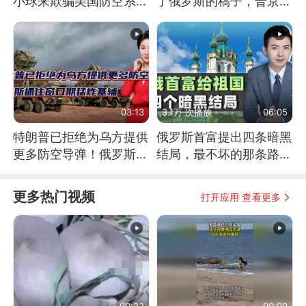
小球来欺骗美国防空系统
了俄罗斯的稿子，普京说
的
战胜自己就是胜利
03:13
3.1万 次播放
06:05
特朗普已拒绝为乌方提供
俄罗斯首富提出四条暗黑
更多防空导弹！俄罗斯抓
结局，最不坏的那条路是
住窗口期猛炸基辅
通向东方
更多热门视频
打开应用 查看更多
00:22
00:09