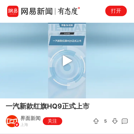
打开
Play
00:00
00:11
En
一汽新款红旗HQ9正式上市
fu
界面新闻
关注
5
上海