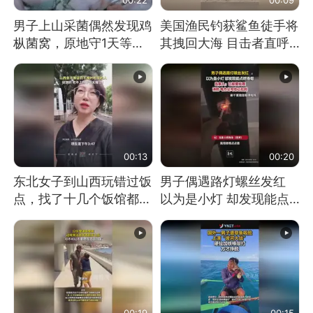
男子上山采菌偶然发现鸡
美国渔民钓获鲨鱼徒手将
枞菌窝，原地守1天等它
其拽回大海 目击者直呼
长大：挖了140多朵
震惊 （视频来源：参考
消息）
00:13
00:20
东北女子到山西玩错过饭
男子偶遇路灯螺丝发红
点，找了十几个饭馆都没
以为是小灯 却发现能点
开门：午休到几点
燃香烟 当事人：已报警
处理
00:19
00:15