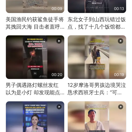
00:09
00:13
美国渔民钓获鲨鱼徒手将
东北女子到山西玩错过饭
其拽回大海 目击者直呼
点，找了十几个饭馆都没
震惊 （视频来源：参考
开门：午休到几点
消息）
00:20
00:19
男子偶遇路灯螺丝发红
12岁摩洛哥男孩边境哭泣
以为是小灯 却发现能点
恳求西班牙士兵：“可不
燃香烟 当事人：已报警
可以不要把我遣返回国”
处理