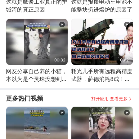
这就是鹰酱工业真正的护
这就是报废电动车电池不
城河的真正原因
能整块扔进熔炉的原因了
00:32
03:21
网友分享自己养的小猫，
耗光几乎所有远程高精度
本以为是个灵珠没想到是
武器，萨德消耗8成！美
魔丸
国还敢嘲笑俄军吗
更多热门视频
打开应用 查看更多