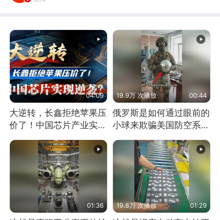
04:09
19.9万 次播放
00:44
大逆转，长鑫拒绝苹果压
俄罗斯是如何通过眼前的
价了！中国芯片产业实现
小球来欺骗美国防空系统
怎样的逆袭？
的
01:36
19.8万 次播放
01:29