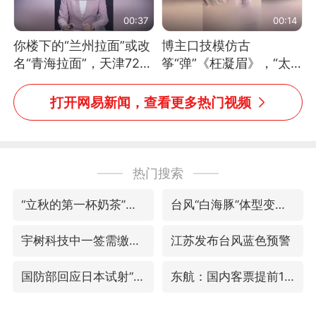
00:37
00:14
你楼下的“兰州拉面”或改
博主口技模仿古
名“青海拉面”，天津72家
筝“弹”《枉凝眉》，“太
面馆已集体更换招牌
像了～你是吃古筝长大的
吗？”“或将成为首位考级
打开网易新闻，查看更多热门视频
不带古筝的选手。”（来
源：新华每日电讯）
热门搜索
“立秋的第一杯奶茶”又爆单了
台风“白海豚”体型变大！环流面积接近13个浙江那么大
宇树科技中一签需缴款7.54万元
江苏发布台风蓝色预警
国防部回应日本试射“战斧”导弹
东航：国内客票提前14天免费退改