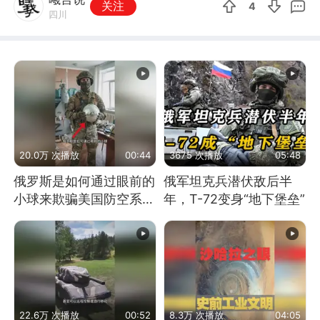
关注
4
四川
20.0万 次播放
00:44
3675 次播放
05:48
俄罗斯是如何通过眼前的
俄军坦克兵潜伏敌后半
小球来欺骗美国防空系统
年，T-72变身“地下堡垒”
的
22.6万 次播放
00:52
8.3万 次播放
04:05