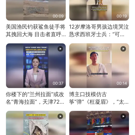
00:09
00:19
美国渔民钓获鲨鱼徒手将
12岁摩洛哥男孩边境哭泣
其拽回大海 目击者直呼
恳求西班牙士兵：“可不
震惊 （视频来源：参考
可以不要把我遣返回国”
消息）
00:37
00:14
你楼下的“兰州拉面”或改
博主口技模仿古
名“青海拉面”，天津72家
筝“弹”《枉凝眉》，“太
面馆已集体更换招牌
像了～你是吃古筝长大的
吗？”“或将成为首位考级
不带古筝的选手。”（来
源：新华每日电讯）