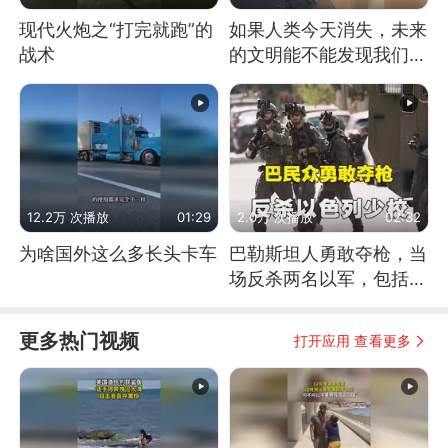
现代火炮之“打完就跑”的
如果人类今天消失，未来
战术
的文明能不能发现我们存
在过？
12.2万 次播放
01:29
2.0万 次播放
02:32
为啥国外这么多长头卡车
巴勒斯坦人勇敢夺枪，当
场反杀两名以军，包括一
名少校
更多热门视频
打开应用 查看更多