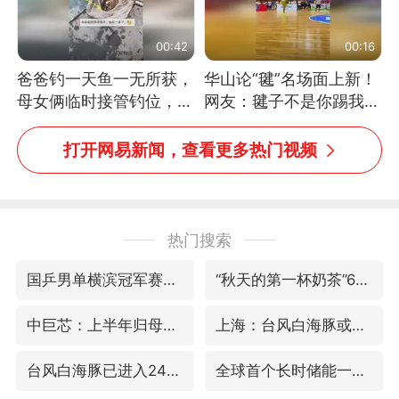
00:42
00:16
爸爸钓一天鱼一无所获，
华山论“毽”名场面上新！
母女俩临时接管钓位，用
网友：毽子不是你踢我
玩具鱼竿钓上大鱼
捡，我踢你捡吗
打开网易新闻，查看更多热门视频
热门搜索
国乒男单横滨冠军赛全军覆没
“秋天的第一杯奶茶”6岁了
中巨芯：上半年归母净利润1405.77万元
上海：台风白海豚或将带来龙卷风
台风白海豚已进入24小时警戒线
全球首个长时储能一体化产业园量产