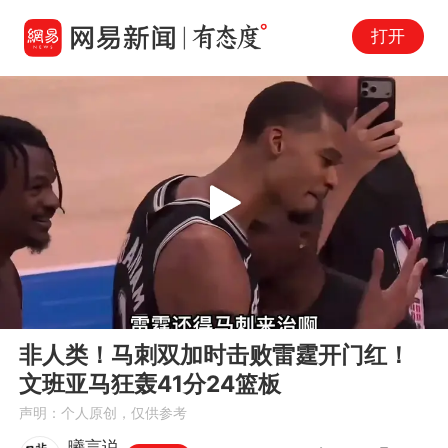
打开
Play
00:00
01:18
En
非人类！马刺双加时击败雷霆开门红！
fu
文班亚马狂轰41分24篮板
声明：个人原创，仅供参考
曦言说