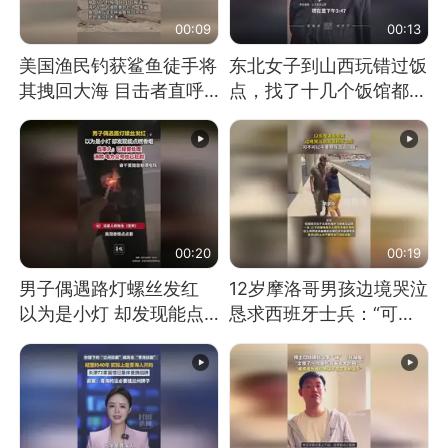
00:09
00:13
美国渔民钓获鲨鱼徒手将
东北女子到山西玩错过饭
其拽回大海 目击者直呼
点，找了十几个饭馆都没
震惊 （视频来源：参考
开门：午休到几点
消息）
00:20
00:19
男子偶遇路灯螺丝发红
12岁摩洛哥男孩边境哭泣
以为是小灯 却发现能点
恳求西班牙士兵：“可不
燃香烟 当事人：已报警
可以不要把我遣返回国”
处理