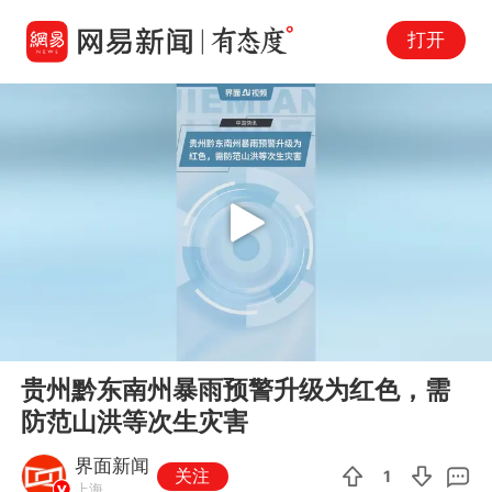
打开
Play
00:00
01:02
En
贵州黔东南州暴雨预警升级为红色，需
fu
防范山洪等次生灾害
界面新闻
关注
1
上海