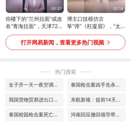
00:37
00:14
你楼下的“兰州拉面”或改
博主口技模仿古
名“青海拉面”，天津72家
筝“弹”《枉凝眉》，“太
面馆已集体更换招牌
像了～你是吃古筝长大的
吗？”“或将成为首位考级
打开网易新闻，查看更多热门视频
不带古筝的选手。”（来
源：新华每日电讯）
热门搜索
女子开一天一夜空调后二氧化碳中毒
泰国枪击案凶手先杀祖父母后行凶
我国货物贸易进出口超30万亿元
东航新规：提前14天可免费退改签
泰国校园枪击案死亡人数升至7人
河南回应撤回领导带薪错峰休假通知