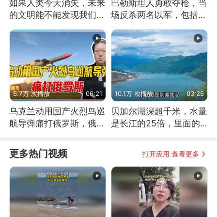
如果人类今天消失，未来
巴勒斯坦人勇敢夺枪，当
的文明能不能发现我们存
场反杀两名以军，包括一
在过？
名少校
6.7万 次播放
06:21
10.1万 次播放
03:25
乌克兰动用国产火烈鸟巡
贝加尔湖深超千米，水量
航导弹痛打俄罗斯，俄军
是长江的25倍，里面的
为什么没能拦截？
鱼究竟有多大？
更多热门视频
打开应用 查看更多