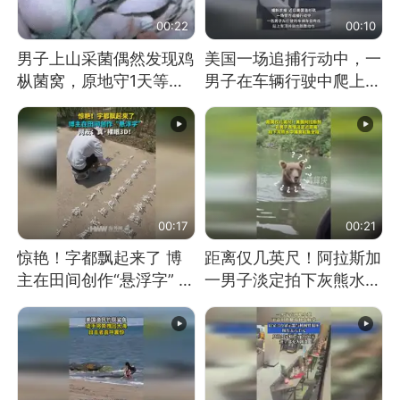
00:22
00:10
男子上山采菌偶然发现鸡
美国一场追捕行动中，一
枞菌窝，原地守1天等它
男子在车辆行驶中爬上车
长大：挖了140多朵
顶跳舞。（新京报）
00:17
00:21
惊艳！字都飘起来了 博
距离仅几英尺！阿拉斯加
主在田间创作“悬浮字” 网
一男子淡定拍下灰熊水中
友：真·裸眼3D！
捕食鲑鱼全程