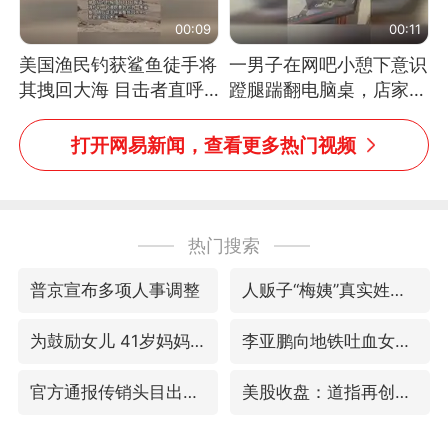
00:09
00:11
美国渔民钓获鲨鱼徒手将
一男子在网吧小憩下意识
其拽回大海 目击者直呼
蹬腿踹翻电脑桌，店家3
震惊 （视频来源：参考
台显示器与机械臂损坏
消息）
打开网易新闻，查看更多热门视频
热门搜索
普京宣布多项人事调整
人贩子“梅姨”真实姓名曝光
为鼓励女儿 41岁妈妈考上985研究生
李亚鹏向地铁吐血女孩捐99999元
官方通报传销头目出狱办书院
美股收盘：道指再创历史新高