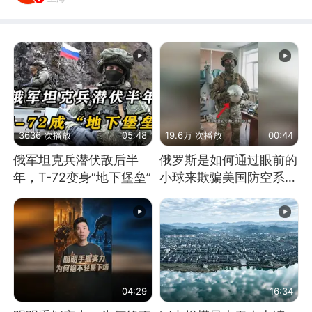
3636 次播放
05:48
19.6万 次播放
00:44
俄军坦克兵潜伏敌后半
俄罗斯是如何通过眼前的
年，T-72变身“地下堡垒”
小球来欺骗美国防空系统
的
04:29
16:34