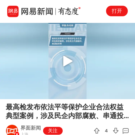
打开
Play
00:00
01:13
En
最高检发布依法平等保护企业合法权益
fu
典型案例，涉及民企内部腐败、串通投
标等
界面新闻
关注
4
上海