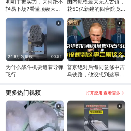
明明手握实力，为何绝不
国内规模最大无人古镇，
轻易下场?看懂顶级大国
花50亿新建的四合院竟
谋略
没人住，发生了啥
24.9万 次播放
00:52
05:19
为什么战斗机要追着导弹
普京绝对后悔同意修中吉
飞行
乌铁路，他没想到这事会
闹这么大
更多热门视频
打开应用 查看更多