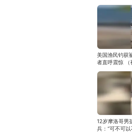
美国渔民钓获
者直呼震惊 
12岁摩洛哥
兵：“可不可以