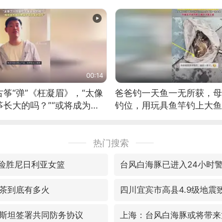
00:14
筝“弹”《枉凝眉》，“太像
爸爸钓一天鱼一无所获，母
长大的吗？”“或将成为首
钓位，用玩具鱼竿钓上大鱼
筝的选手。”（来源：新华每
热门搜索
7险胜尼日利亚女篮
台风白海豚已进入24小时
茶到底有多火
四川宜宾市高县4.9级地震
斯坦签署共同防务协议
上海：台风白海豚或将带来