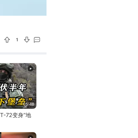
00:44
Enter
fullscreen
1
05:48
-72变身“地