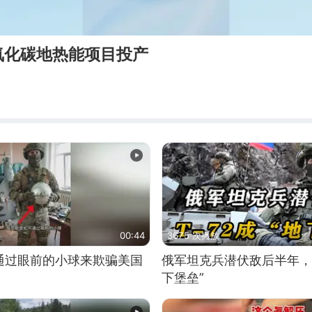
氧化碳地热能项目投产
00:44
3675 次播放
通过眼前的小球来欺骗美国
俄军坦克兵潜伏敌后半年，T
下堡垒”