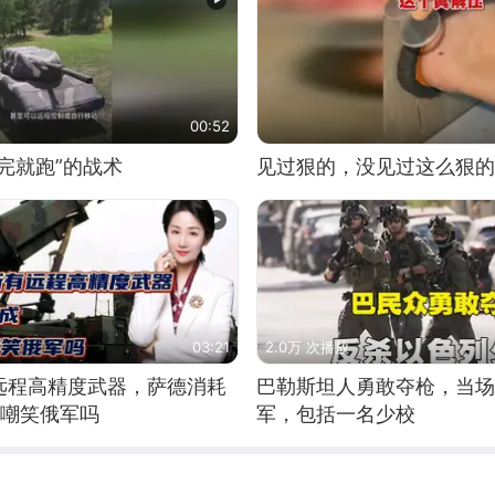
00:52
完就跑”的战术
见过狠的，没见过这么狠的
03:21
2.0万 次播放
远程高精度武器，萨德消耗
巴勒斯坦人勇敢夺枪，当场
敢嘲笑俄军吗
军，包括一名少校