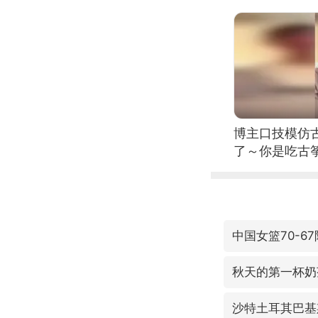
博主口技模仿古
了～你是吃古筝
位考级不带古
日电讯）
中国女篮70-6
秋天的第一杯奶
沙特土耳其巴基