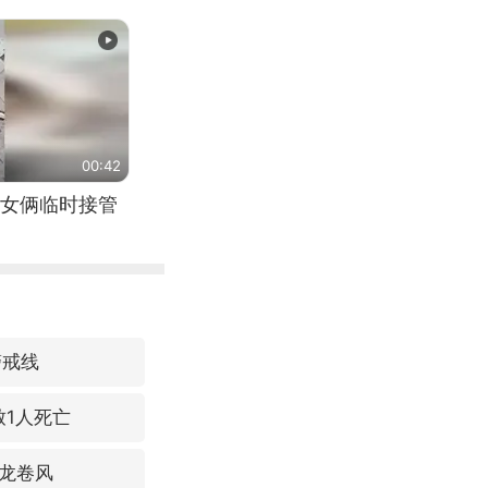
00:42
女俩临时接管
警戒线
致1人死亡
龙卷风