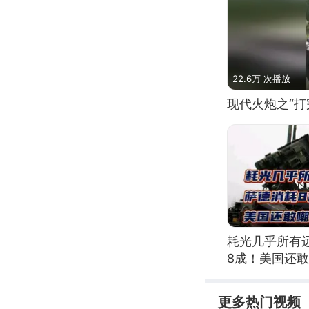
22.6万 次播放
现代火炮之“打
耗光几乎所有
8成！美国还
更多热门视频