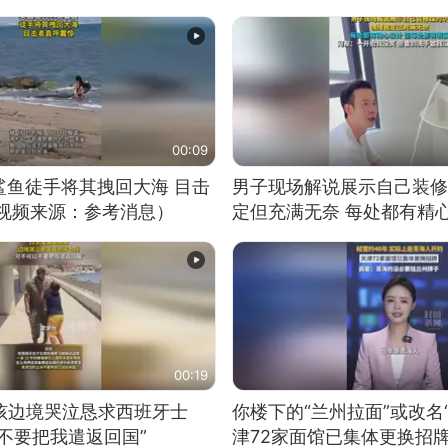
00:09
鲨鱼徒手将其拽回大海 目击
男子现场解说展示自己装修
（视频来源：参考消息）
定但充满无奈 每处都有精
有瑕疵 网友：一开始我没
我没绷住
00:19
男孩边境哭泣恳求西班牙士
你楼下的“兰州拉面”或改名
不要把我遣返回国”
津72家面馆已集体更换招