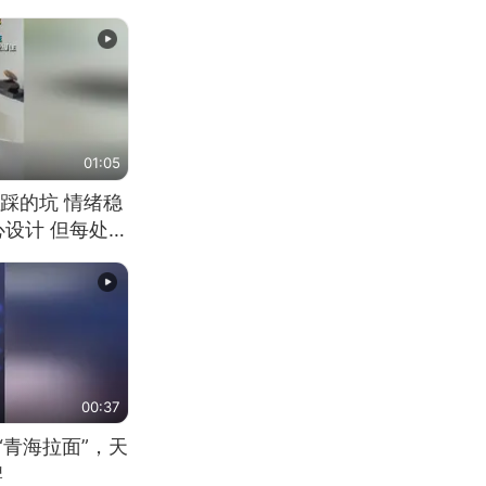
01:05
踩的坑 情绪稳
心设计 但每处都
笑 但看到洗手盆
00:37
“青海拉面”，天
牌