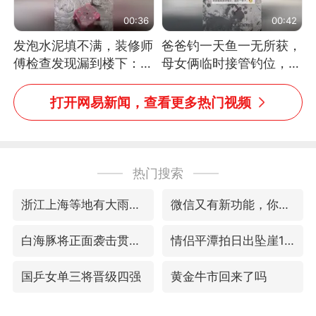
00:36
00:42
发泡水泥填不满，装修师
爸爸钓一天鱼一无所获，
傅检查发现漏到楼下：出
母女俩临时接管钓位，用
风口未延伸到外墙
玩具鱼竿钓上大鱼
打开网易新闻，查看更多热门视频
热门搜索
浙江上海等地有大雨或暴雨
微信又有新功能，你可以“撤回”你的撤回了！
白海豚将正面袭击贯穿浙江
情侣平潭拍日出坠崖1死1伤
国乒女单三将晋级四强
黄金牛市回来了吗