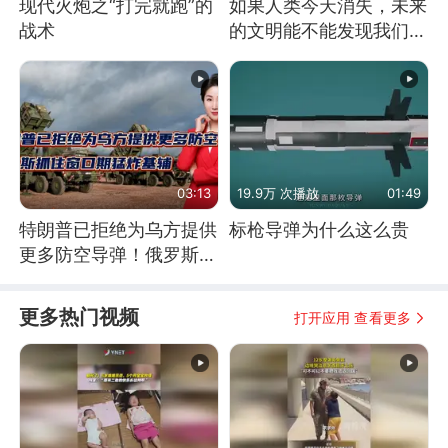
现代火炮之“打完就跑”的
如果人类今天消失，未来
战术
的文明能不能发现我们存
在过？
03:13
19.9万 次播放
01:49
特朗普已拒绝为乌方提供
标枪导弹为什么这么贵
更多防空导弹！俄罗斯抓
住窗口期猛炸基辅
更多热门视频
打开应用 查看更多