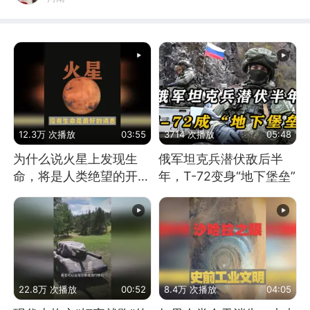
12.3万 次播放
03:55
3714 次播放
05:48
为什么说火星上发现生
俄军坦克兵潜伏敌后半
命，将是人类绝望的开
年，T-72变身“地下堡垒”
始？
22.8万 次播放
00:52
8.4万 次播放
04:05