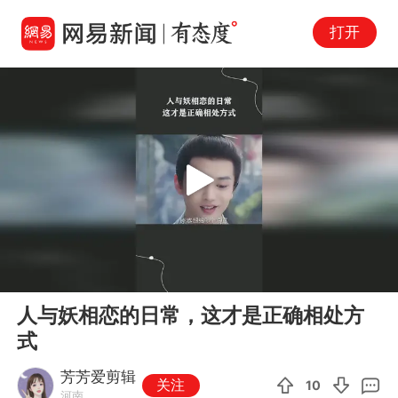
打开
Play
00:00
01:09
En
人与妖相恋的日常，这才是正确相处方
fu
式
芳芳爱剪辑
关注
10
河南