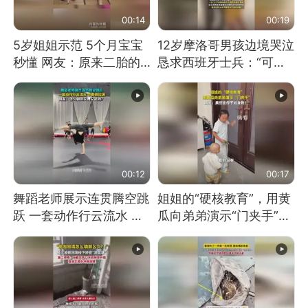
00:14
00:19
5岁姐姐示范 5个月宝宝
12岁摩洛哥男孩边境哭泣
秒懂 网友：原来二胎的
恳求西班牙士兵：“可不
快乐长这样
可以不要把我遣返回国”
00:12
00:17
舞蹈老师展示连贯腾空跳
姐姐的“硬核教育”，用黄
跃 一套动作行云流水 节
瓜向弟弟演示“门夹手”，
奏感拉满 网友：怎么做
网友：果然言传不如身
到又舞又武的？
教！