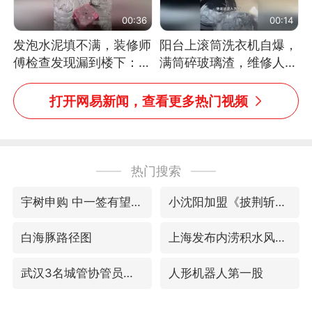
00:36
00:14
发泡水泥填不满，装修师
阳台上滚筒洗衣机自爆，
傅检查发现漏到楼下：出
满筒碎玻璃渣，维修人员
风口未延伸到外墙
称是人为原因，从未见过
洗衣机自爆
打开网易新闻，查看更多热门视频
热门搜索
宇树申购 中一签有望赚20万元
小沈阳加盟《披荆斩棘》
白海豚路径图
上海发布内涝积水风险提示
武汉3名城管协管员殴打摊主被刑拘
人形机器人第一股