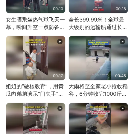
00:10
00:18
女生晒乘坐热气球飞天一
全长399.99米！全球最
幕，瞬间升空一点防备都
大级别的运输船通过长江
没有
大桥这一幕，太震撼了！
00:17
00:46
姐姐的“硬核教育”，用黄
大雨将至全家老小抢收稻
瓜向弟弟演示“门夹手”，
谷，6分钟收完1000斤，
网友：果然言传不如身
没有一个人掉链子
教！