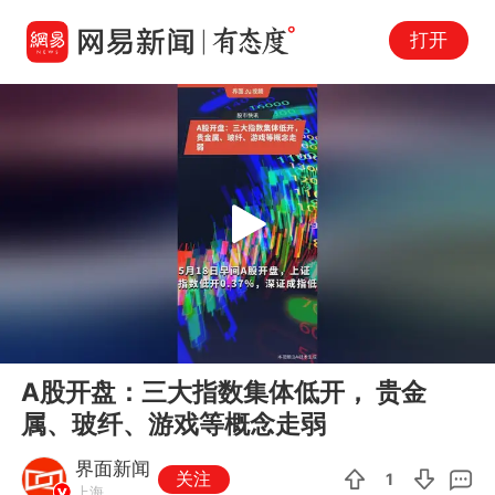
打开
Play
00:00
00:19
En
A股开盘：三大指数集体低开， 贵金
fu
属、玻纤、游戏等概念走弱
界面新闻
关注
1
上海