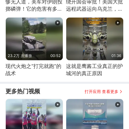
惨无人道，美军对伊朗投
绕开国会审批！美国大批
掷磷弹！它的危害有多
远程武器运向乌克兰，集
大？
中打击俄纵深目标
23.2万 次播放
00:52
01:36
现代火炮之“打完就跑”的
这就是鹰酱工业真正的护
战术
城河的真正原因
更多热门视频
打开应用 查看更多