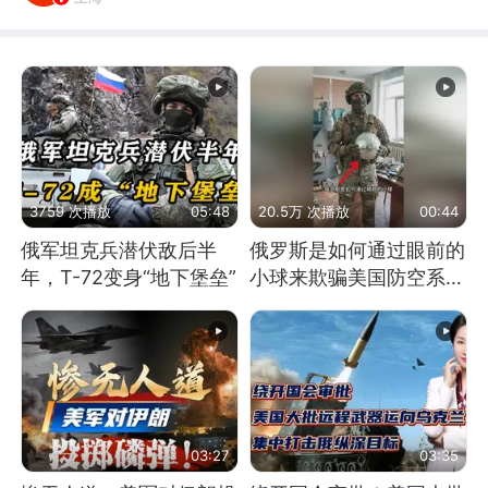
3759 次播放
05:48
20.5万 次播放
00:44
俄军坦克兵潜伏敌后半
俄罗斯是如何通过眼前的
年，T-72变身“地下堡垒”
小球来欺骗美国防空系统
的
03:27
03:35