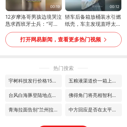
00:19
00:12
12岁摩洛哥男孩边境哭泣
轿车后备箱放桶装水引燃
恳求西班牙士兵：“可不
纸壳，车主发现直呼太危
可以不要把我遣返回国”
险，“拍出来让大家都避
免这个危险”
打开网易新闻，查看更多热门视频
热门搜索
宇树科技发行价格150.80元/股
五粮液渠道价一箱上涨近百元
台风白海豚登陆地点更新
佛得角门将亮相智利俱乐部主场
青海拉面告别“兰州拉面”
中方回应是否在太平洋海底开采稀土