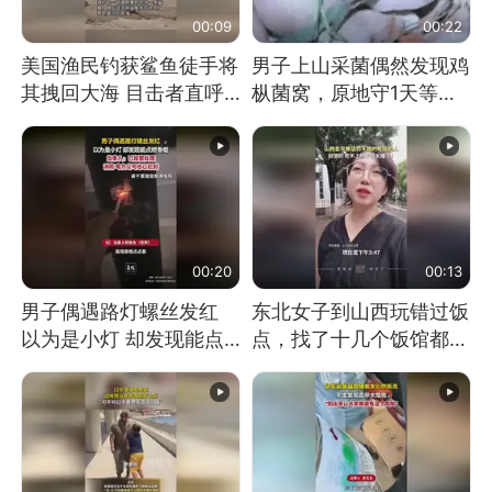
00:09
00:22
美国渔民钓获鲨鱼徒手将
男子上山采菌偶然发现鸡
其拽回大海 目击者直呼
枞菌窝，原地守1天等它
震惊 （视频来源：参考
长大：挖了140多朵
消息）
00:20
00:13
男子偶遇路灯螺丝发红
东北女子到山西玩错过饭
以为是小灯 却发现能点
点，找了十几个饭馆都没
燃香烟 当事人：已报警
开门：午休到几点
处理