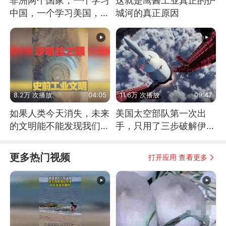
非洲两个国家，一个学习
这就是鹰酱工业真正的护
中国，一个学习美国，结
城河的真正原因
果怎么样了？
8.2万 次播放
04:05
11.6万 次播放
09:47
如果人类今天消失，未来
美国太空部队第一次出
的文明能不能发现我们存
手，只用了三步破解伊朗
在过？
防空
更多热门视频
打开应用 查看更多