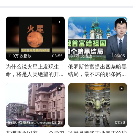
11.9万 次播放
03:55
3.1万 次播放
06:05
为什么说火星上发现生
俄罗斯首富提出四条暗黑
命，将是人类绝望的开
结局，最不坏的那条路是
始？
通向东方
8860 次播放
03:23
01:36