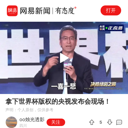
打开
Play
00:00
08:34
En
拿下世界杯版权的央视发布会现场！
fu
声明：个人原创，仅供参考
oo烛光透影
关注
5
四川