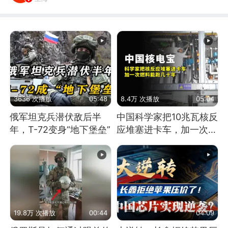
3636 次播放
05:48
8.4万 次播放
05:04
俄军坦克兵潜伏敌后半
中国科学家把10兆瓦核反
年，T-72变身“地下堡垒”
应堆塞进卡车，加一次燃
料能跑几十年
19.8万 次播放
00:44
04:09