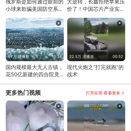
俄罗斯是如何通过眼前的
大逆转，长鑫拒绝苹果压
小球来欺骗美国防空系统
价了！中国芯片产业实现
的
怎样的逆袭？
1.7万 次播放
16:34
22.5万 次播放
00:52
国内规模最大无人古镇，
现代火炮之“打完就跑”的
花50亿新建的四合院竟
战术
没人住，发生了啥
更多热门视频
打开应用 查看更多