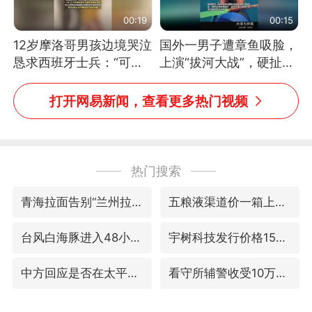
00:19
00:15
12岁摩洛哥男孩边境哭泣
国外一男子遭章鱼吸脸，
恳求西班牙士兵：“可不
上演“拔河大战”，硬扯加
可以不要把我遣返回国”
铁棒敲打方才挣脱
打开网易新闻，查看更多热门视频
热门搜索
青海拉面告别“兰州拉面”
五粮液渠道价一箱上涨近百元
台风白海豚进入48小时警戒线
宇树科技发行价格150.80元/股
中方回应是否在太平洋海底开采稀土
看守所辅警收受10万获刑1年