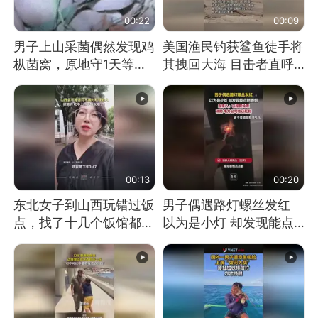
00:22
00:09
男子上山采菌偶然发现鸡
美国渔民钓获鲨鱼徒手将
枞菌窝，原地守1天等它
其拽回大海 目击者直呼
长大：挖了140多朵
震惊 （视频来源：参考
消息）
00:13
00:20
东北女子到山西玩错过饭
男子偶遇路灯螺丝发红
点，找了十几个饭馆都没
以为是小灯 却发现能点
开门：午休到几点
燃香烟 当事人：已报警
处理