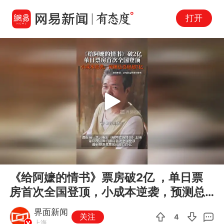
打开
Play
00:00
00:17
En
《给阿嬷的情书》票房破2亿 ，单日票
fu
房首次全国登顶，小成本逆袭，预测总
票房超7亿
界面新闻
关注
4
上海