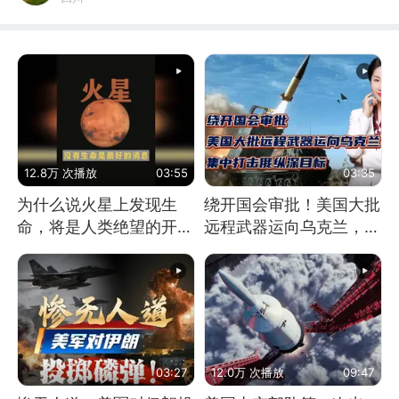
12.8万 次播放
03:55
03:35
为什么说火星上发现生
绕开国会审批！美国大批
命，将是人类绝望的开
远程武器运向乌克兰，集
始？
中打击俄纵深目标
03:27
12.0万 次播放
09:47