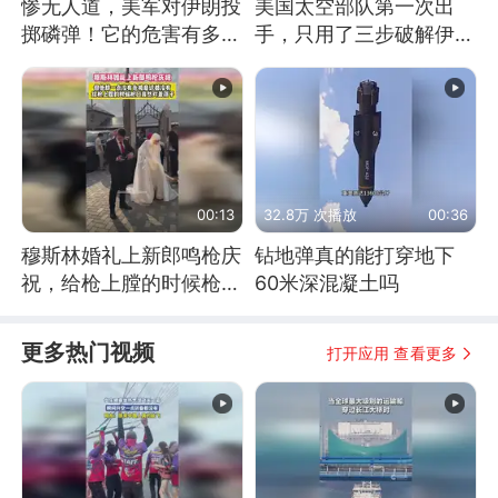
惨无人道，美军对伊朗投
美国太空部队第一次出
掷磷弹！它的危害有多
手，只用了三步破解伊朗
大？
防空
00:13
32.8万 次播放
00:36
穆斯林婚礼上新郎鸣枪庆
钻地弹真的能打穿地下
祝，给枪上膛的时候枪口
60米深混凝土吗
竟然对着孩子
更多热门视频
打开应用 查看更多