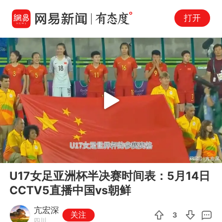
打开
Play
00:00
02:05
En
U17女足亚洲杯半决赛时间表：5月14日
fu
CCTV5直播中国vs朝鲜
亢宏深
关注
3
四川