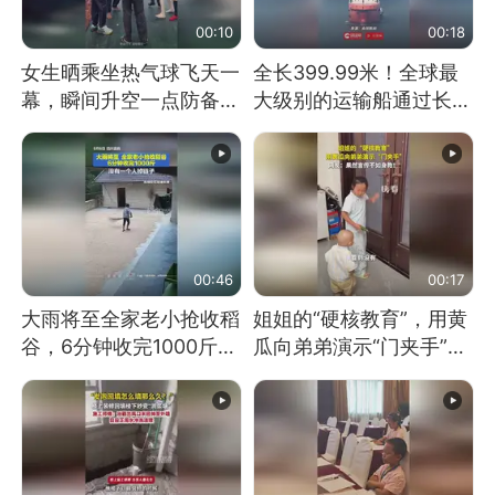
00:10
00:18
女生晒乘坐热气球飞天一
全长399.99米！全球最
幕，瞬间升空一点防备都
大级别的运输船通过长江
没有
大桥这一幕，太震撼了！
00:46
00:17
大雨将至全家老小抢收稻
姐姐的“硬核教育”，用黄
谷，6分钟收完1000斤，
瓜向弟弟演示“门夹手”，
没有一个人掉链子
网友：果然言传不如身
教！