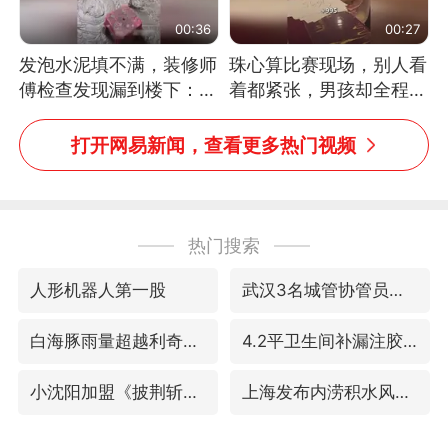
00:36
00:27
发泡水泥填不满，装修师
珠心算比赛现场，别人看
傅检查发现漏到楼下：出
着都紧张，男孩却全程气
风口未延伸到外墙
定神闲、从容作答，最终
拿下冠军。网友：这淡定
打开网易新闻，查看更多热门视频
的样子，一看就是有实
力！（人民日报）
热门搜索
人形机器人第一股
武汉3名城管协管员殴打摊主被刑拘
白海豚雨量超越利奇马、巴威
4.2平卫生间补漏注胶花1.55万
小沈阳加盟《披荆斩棘》
上海发布内涝积水风险提示