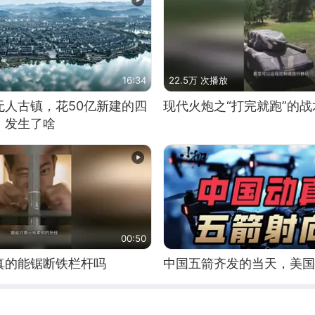
16:34
22.5万 次播放
无人古镇，花50亿新建的四
现代火炮之“打完就跑”的战
，发生了啥
00:50
真的能锯断铁栏杆吗
中国五箭齐发的当天，美国2