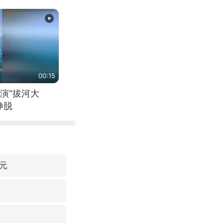
00:15
演“拔河大
挣脱
元