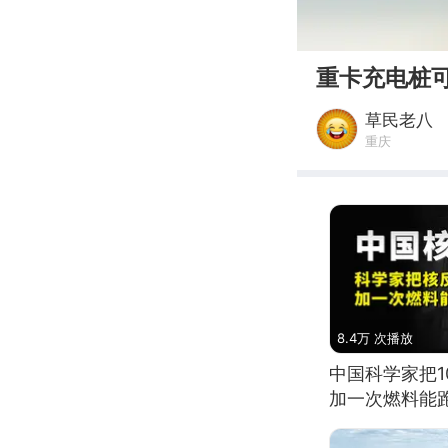
00:00
重卡充电桩
草民老八
重庆
8.4万 次播放
中国科学家把
加一次燃料能