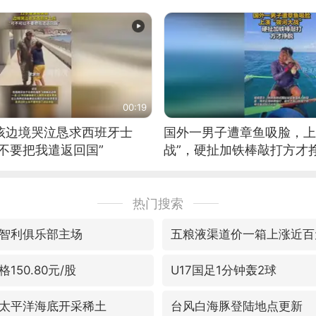
00:19
男孩边境哭泣恳求西班牙士
国外一男子遭章鱼吸脸，上
不要把我遣返回国”
战”，硬扯加铁棒敲打方才
热门搜索
智利俱乐部主场
五粮液渠道价一箱上涨近百
150.80元/股
U17国足1分钟轰2球
太平洋海底开采稀土
台风白海豚登陆地点更新