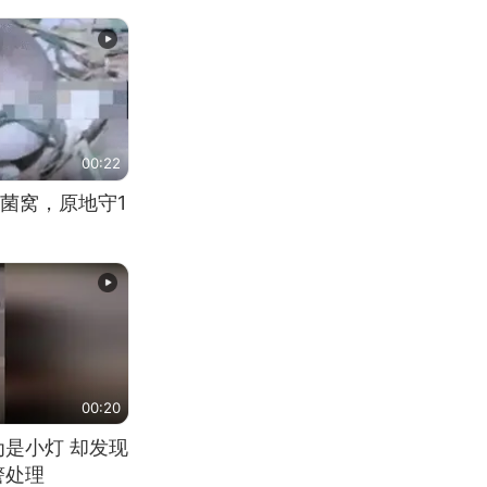
00:22
菌窝，原地守1
00:20
为是小灯 却发现
警处理