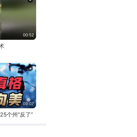
00:52
术
09:07
5个州“反了”