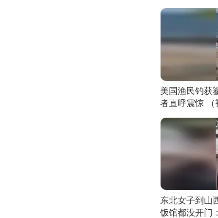
美国渔民钓获
者直呼震惊 
东北女子到山
饭馆都没开门