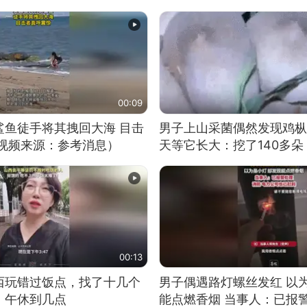
00:09
鲨鱼徒手将其拽回大海 目击
男子上山采菌偶然发现鸡枞
（视频来源：参考消息）
天等它长大：挖了140多朵
00:13
西玩错过饭点，找了十几个
男子偶遇路灯螺丝发红 以
：午休到几点
能点燃香烟 当事人：已报