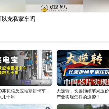
可以充私家车吗
05:04
10兆瓦核反应堆塞进卡车，
大逆转，长鑫拒绝苹果压价
跑几十年
产业实现怎样的逆袭？