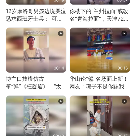
12岁摩洛哥男孩边境哭泣
你楼下的“兰州拉面”或改
恳求西班牙士兵：“可不
名“青海拉面”，天津72家
可以不要把我遣返回国”
面馆已集体更换招牌
00:14
00:16
博主口技模仿古
华山论“毽”名场面上新！
筝“弹”《枉凝眉》，“太
网友：毽子不是你踢我
像了～你是吃古筝长大的
捡，我踢你捡吗
吗？”“或将成为首位考级
不带古筝的选手。”（来
源：新华每日电讯）
00:42
00:17