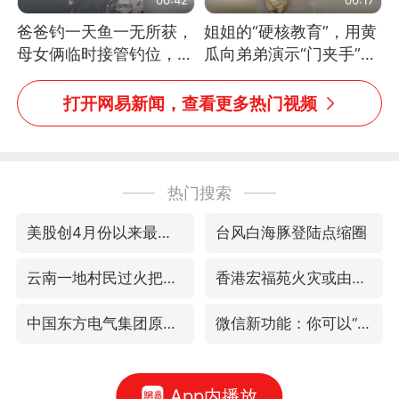
爸爸钓一天鱼一无所获，
姐姐的“硬核教育”，用黄
母女俩临时接管钓位，用
瓜向弟弟演示“门夹手”，
玩具鱼竿钓上大鱼
网友：果然言传不如身
教！
打开网易新闻，查看更多热门视频
热门搜索
美股创4月份以来最大单周涨幅
台风白海豚登陆点缩圈
云南一地村民过火把节意外灼伤16人
香港宏福苑火灾或由烟头引起
中国东方电气集团原党组副书记、董事宋致远被查
微信新功能：你可以“撤回”你的撤回
App内播放