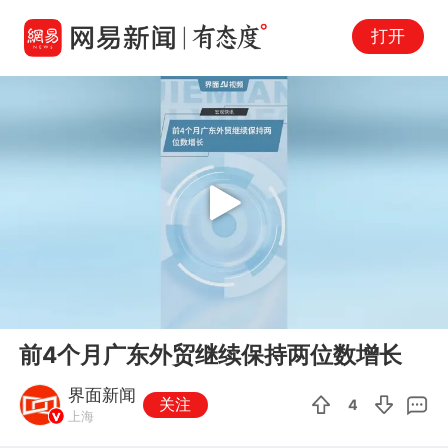
打开
Play
00:00
00:20
En
前4个月广东外贸继续保持两位数增长
fu
界面新闻
关注
4
上海