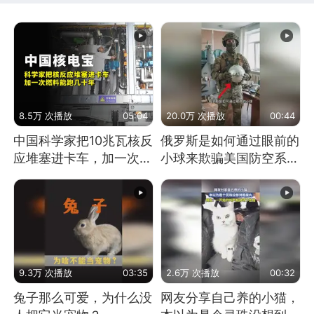
8.5万 次播放
05:04
20.0万 次播放
00:44
中国科学家把10兆瓦核反
俄罗斯是如何通过眼前的
应堆塞进卡车，加一次燃
小球来欺骗美国防空系统
料能跑几十年
的
9.3万 次播放
03:35
2.6万 次播放
00:32
兔子那么可爱，为什么没
网友分享自己养的小猫，