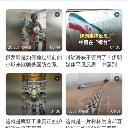
20.2万 次播放
00:44
04:35
俄罗斯是如何通过眼前的
封锁海峡不管用了？伊朗
小球来欺骗美国防空系统
媒体罕见反思：中国到底
的
是不是在"拆台"
01:36
1.8万 次播放
01:01
这就是鹰酱工业真正的护
这就是一片树林为啥却直