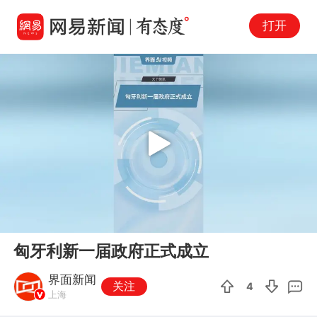
打开
Play
00:00
00:45
En
匈牙利新一届政府正式成立
fu
界面新闻
关注
4
上海