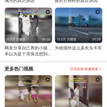
城河的真正原因
接把它粉碎的真正原因
11.0万 次播放
00:32
13.0万 次播放
01:29
网友分享自己养的小猫，
为啥国外这么多长头卡车
本以为是个灵珠没想到是
魔丸
更多热门视频
打开应用 查看更多
00:14
00:17