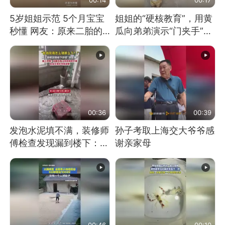
5岁姐姐示范 5个月宝宝
姐姐的“硬核教育”，用黄
秒懂 网友：原来二胎的
瓜向弟弟演示“门夹手”，
快乐长这样
网友：果然言传不如身
教！
00:36
00:39
发泡水泥填不满，装修师
孙子考取上海交大爷爷感
傅检查发现漏到楼下：出
谢亲家母
风口未延伸到外墙
00:46
00:10