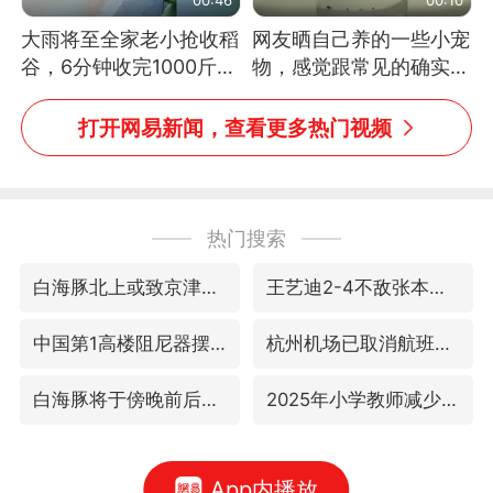
大雨将至全家老小抢收稻
网友晒自己养的一些小宠
谷，6分钟收完1000斤，
物，感觉跟常见的确实有
没有一个人掉链子
些不一样
打开网易新闻，查看更多热门视频
热门搜索
白海豚北上或致京津冀暴雨
王艺迪2-4不敌张本美和止步4强
中国第1高楼阻尼器摆动明显
杭州机场已取消航班388架次
白海豚将于傍晚前后登陆
2025年小学教师减少13.19万
App内播放