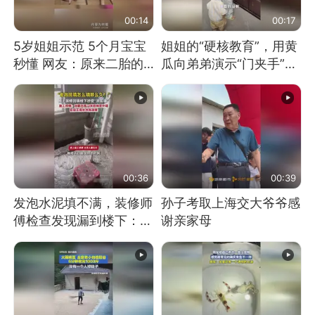
00:14
00:17
5岁姐姐示范 5个月宝宝
姐姐的“硬核教育”，用黄
秒懂 网友：原来二胎的
瓜向弟弟演示“门夹手”，
快乐长这样
网友：果然言传不如身
教！
00:36
00:39
发泡水泥填不满，装修师
孙子考取上海交大爷爷感
傅检查发现漏到楼下：出
谢亲家母
风口未延伸到外墙