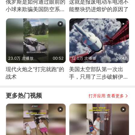
俄罗斯是如何通过眼前的
这就是报废电动车电池不
小球来欺骗美国防空系统
能整块扔进熔炉的原因了
的
23.0万 次播放
00:52
12.0万 次播放
09:47
现代火炮之“打完就跑”的
美国太空部队第一次出
战术
手，只用了三步破解伊朗
防空
更多热门视频
打开应用 查看更多