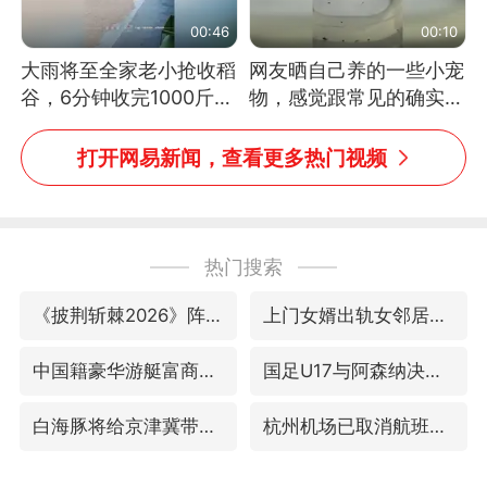
00:46
00:10
大雨将至全家老小抢收稻
网友晒自己养的一些小宠
谷，6分钟收完1000斤，
物，感觉跟常见的确实有
没有一个人掉链子
些不一样
打开网易新闻，查看更多热门视频
热门搜索
《披荆斩棘2026》阵容官宣
上门女婿出轨女邻居多年被判重婚罪
中国籍豪华游艇富商之子在泰国被杀
国足U17与阿森纳决赛取消 并列冠军
白海豚将给京津冀带来大暴雨
杭州机场已取消航班388架次