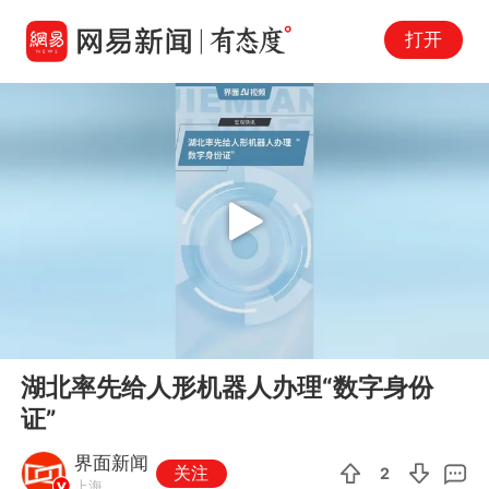
打开
Play
00:00
00:19
En
湖北率先给人形机器人办理“数字身份
fu
证”
界面新闻
关注
2
上海