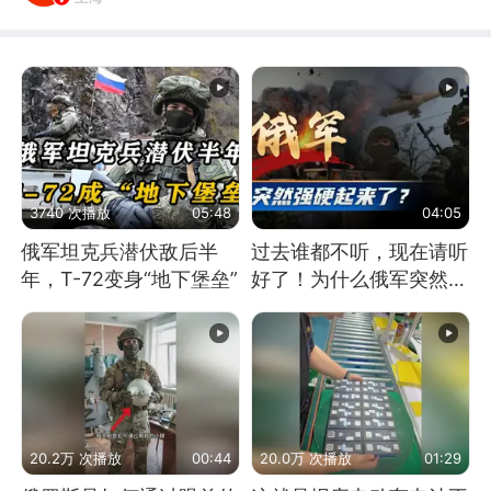
3740 次播放
05:48
04:05
俄军坦克兵潜伏敌后半
过去谁都不听，现在请听
年，T-72变身“地下堡垒”
好了！为什么俄军突然强
硬起来了？
20.2万 次播放
00:44
20.0万 次播放
01:29