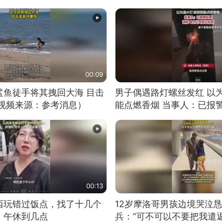
00:09
鲨鱼徒手将其拽回大海 目击
男子偶遇路灯螺丝发红 以
（视频来源：参考消息）
能点燃香烟 当事人：已报
00:13
西玩错过饭点，找了十几个
12岁摩洛哥男孩边境哭泣
：午休到几点
兵：“可不可以不要把我遣返