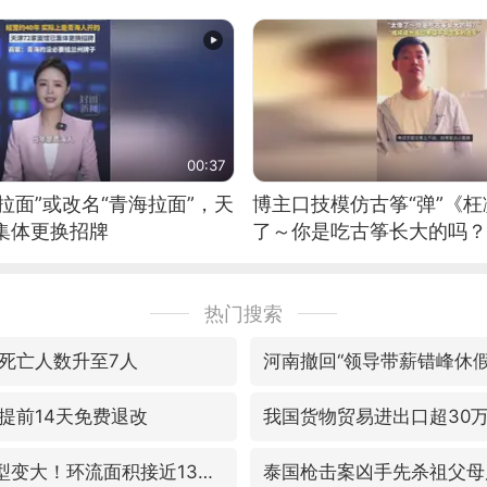
00:37
拉面”或改名“青海拉面”，天
博主口技模仿古筝“弹”《枉
集体更换招牌
了～你是吃古筝长大的吗？
位考级不带古筝的选手。”
日电讯）
热门搜索
死亡人数升至7人
河南撤回“领导带薪错峰休假
提前14天免费退改
我国货物贸易进出口超30
台风“白海豚”体型变大！环流面积接近13个浙江那么大
泰国枪击案凶手先杀祖父母