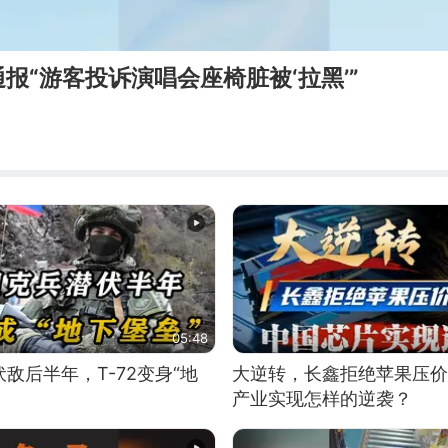
报“游客投诉演唱会座椅脏被‘拉黑’”
05:48
敌后半年，T-72变身“地
大逆转，长鑫拒绝苹果压价
产业实现怎样的逆袭？