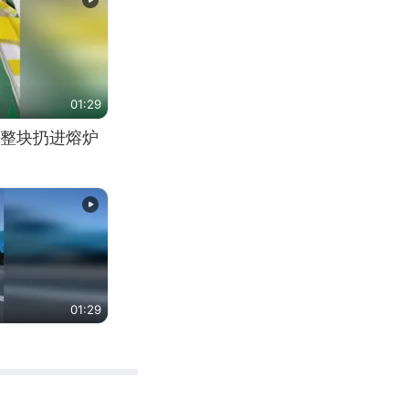
01:29
整块扔进熔炉
01:29