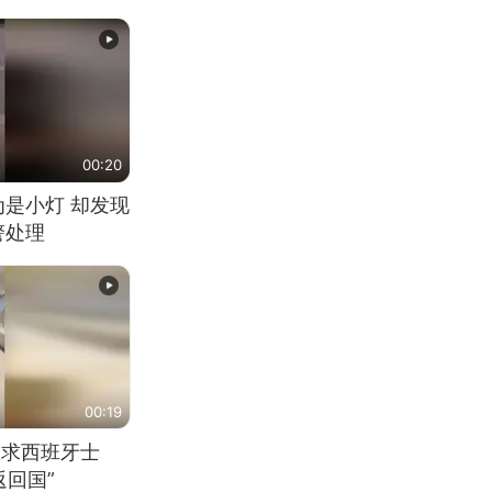
00:20
为是小灯 却发现
警处理
00:19
恳求西班牙士
回国”