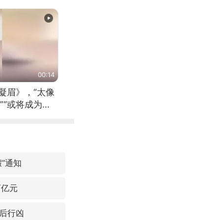
00:14
凝眉》，“太像
”“或将成为首
（来源：新华每
”通知
万亿元
后行凶