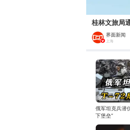
00:00
桂林文旅局通
界面新闻
上海
3668 次播放
俄军坦克兵潜伏
下堡垒”