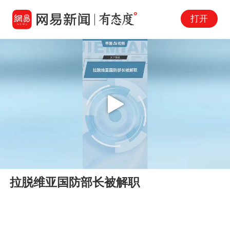
打开
Play
00:00
00:30
En
拉脱维亚国防部长被解职
fu