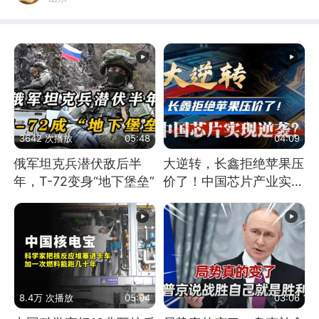
3642 次播放
05:48
04:09
俄军坦克兵潜伏敌后半
大逆转，长鑫拒绝苹果压
年，T-72变身“地下堡垒”
价了！中国芯片产业实现
怎样的逆袭？
8.4万 次播放
05:04
03:06