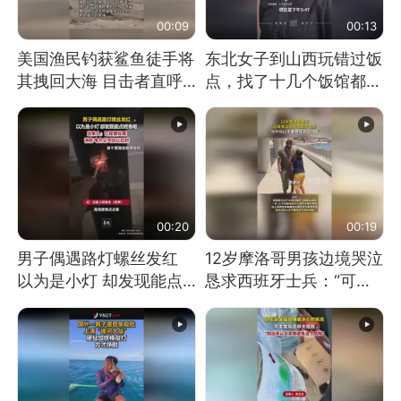
00:09
00:13
美国渔民钓获鲨鱼徒手将
东北女子到山西玩错过饭
其拽回大海 目击者直呼
点，找了十几个饭馆都没
震惊 （视频来源：参考
开门：午休到几点
消息）
00:20
00:19
男子偶遇路灯螺丝发红
12岁摩洛哥男孩边境哭泣
以为是小灯 却发现能点
恳求西班牙士兵：“可不
燃香烟 当事人：已报警
可以不要把我遣返回国”
处理