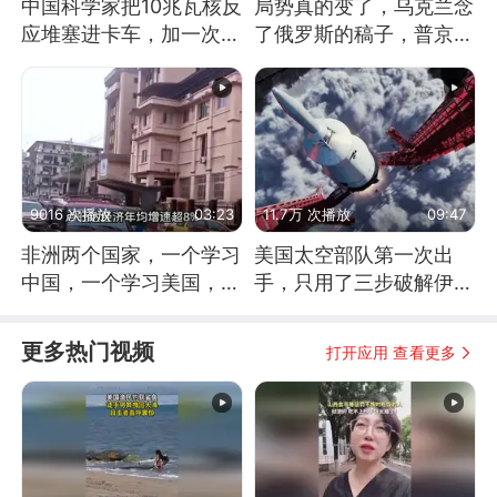
中国科学家把10兆瓦核反
局势真的变了，乌克兰念
应堆塞进卡车，加一次燃
了俄罗斯的稿子，普京说
料能跑几十年
战胜自己就是胜利
9016 次播放
03:23
11.7万 次播放
09:47
非洲两个国家，一个学习
美国太空部队第一次出
中国，一个学习美国，结
手，只用了三步破解伊朗
果怎么样了？
防空
更多热门视频
打开应用 查看更多