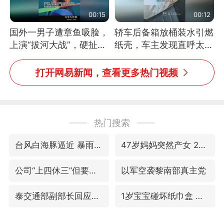
00:15
00:12
国外一男子遭章鱼吸脸，
轿车后备箱放桶装水引燃
上演“拔河大战”，硬扯加
纸壳，车主发现直呼太危
铁棒敲打方才挣脱
险，“拍出来让大家都避
免这个危险”
打开网易新闻，查看更多热门视频
热门搜索
台风白海豚逼近 暴雨大暴雨来袭
47岁妈妈突然产女 26岁女儿：很震惊
公司“上四休三”但要降薪1000元
以军空袭黎南部真主党
泰交通部副部长回应中国游客遭歧视
1岁宝宝碰坏纸巾盒 宝妈被索赔924元