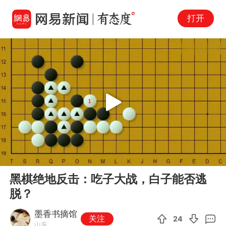
打开
Play
00:00
03:58
En
黑棋绝地反击：吃子大战，白子能否逃
fu
脱？
墨香书摘馆
关注
24
山东