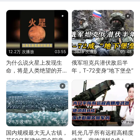
12.2万 次播放
03:55
3675 次播放
05:48
为什么说火星上发现生
俄军坦克兵潜伏敌后半
命，将是人类绝望的开
年，T-72变身“地下堡垒”
始？
2.8万 次播放
16:34
03:21
国内规模最大无人古镇，
耗光几乎所有远程高精度