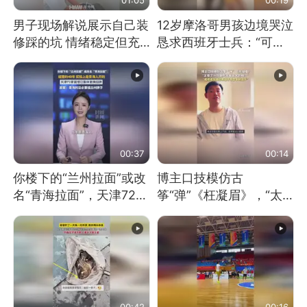
男子现场解说展示自己装
12岁摩洛哥男孩边境哭泣
修踩的坑 情绪稳定但充
恳求西班牙士兵：“可不
满无奈 每处都有精心设
可以不要把我遣返回国”
计 但每处都有瑕疵 网
友：一开始我没笑 但看
到洗手盆我没绷住
00:37
00:14
你楼下的“兰州拉面”或改
博主口技模仿古
名“青海拉面”，天津72家
筝“弹”《枉凝眉》，“太
面馆已集体更换招牌
像了～你是吃古筝长大的
吗？”“或将成为首位考级
不带古筝的选手。”（来
源：新华每日电讯）
00:42
00:16