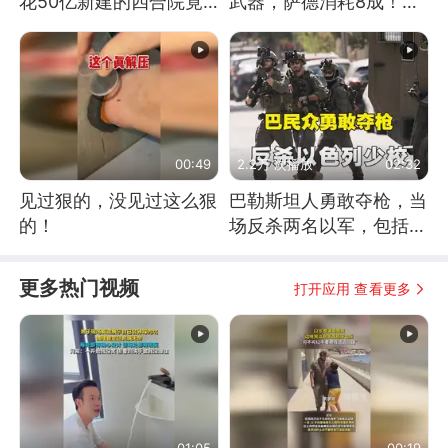
花50亿新建的四合院竟
武器，萨德消耗8成！美
没人住，发生了啥
国还敢嘲笑俄军吗
00:49
2.2万 次播放
02:32
见过狠的，没见过这么狠
巴勒斯坦人勇敢夺枪，当
的！
场反杀两名以军，包括一
名少校
更多热门视频
打开应用 查看更多
01:05
00:19