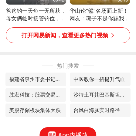
爸爸钓一天鱼一无所获，
华山论“毽”名场面上新！
母女俩临时接管钓位，用
网友：毽子不是你踢我
玩具鱼竿钓上大鱼
捡，我踢你捡吗
打开网易新闻，查看更多热门视频
热门搜索
福建省泉州市委书记张毅恭接受纪律审查和监察调查
中医教你一招提升气血
胜宏科技：股票交易异常波动
沙特土耳其巴基斯坦签署共同防务协议
美股存储板块集体大跌
台风白海豚实时路径
App内播放