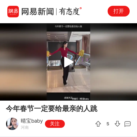
打开
Play
00:00
00:32
En
今年春节一定要给最亲的人跳
fu
晴宝baby
关注
5
河南