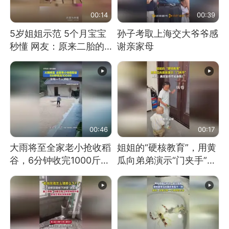
00:14
00:39
5岁姐姐示范 5个月宝宝
孙子考取上海交大爷爷感
秒懂 网友：原来二胎的
谢亲家母
快乐长这样
00:46
00:17
大雨将至全家老小抢收稻
姐姐的“硬核教育”，用黄
谷，6分钟收完1000斤，
瓜向弟弟演示“门夹手”，
没有一个人掉链子
网友：果然言传不如身
教！