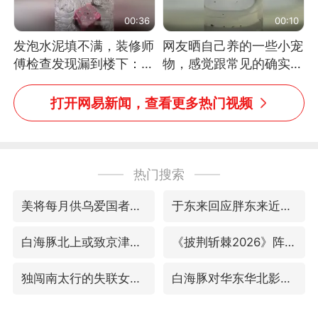
00:36
00:10
发泡水泥填不满，装修师
网友晒自己养的一些小宠
傅检查发现漏到楼下：出
物，感觉跟常见的确实有
风口未延伸到外墙
些不一样
打开网易新闻，查看更多热门视频
热门搜索
美将每月供乌爱国者拦截导弹
于东来回应胖东来近25年老店年底关闭
白海豚北上或致京津冀暴雨
《披荆斩棘2026》阵容官宣
独闯南太行的失联女生最后轨迹已确认
白海豚对华东华北影响会大于巴威