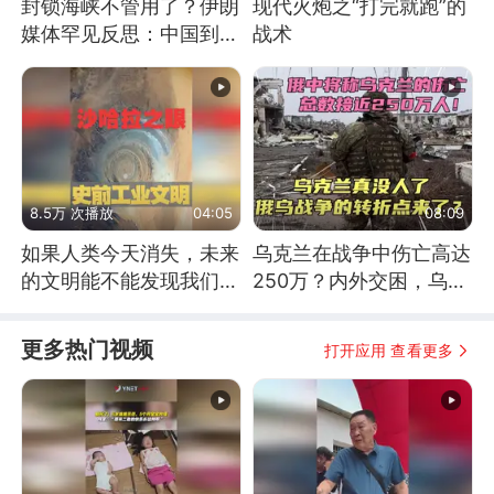
封锁海峡不管用了？伊朗
现代火炮之“打完就跑”的
媒体罕见反思：中国到底
战术
是不是在"拆台"
8.5万 次播放
04:05
08:09
如果人类今天消失，未来
乌克兰在战争中伤亡高达
的文明能不能发现我们存
250万？内外交困，乌克
在过？
兰这下真没人了！
更多热门视频
打开应用 查看更多