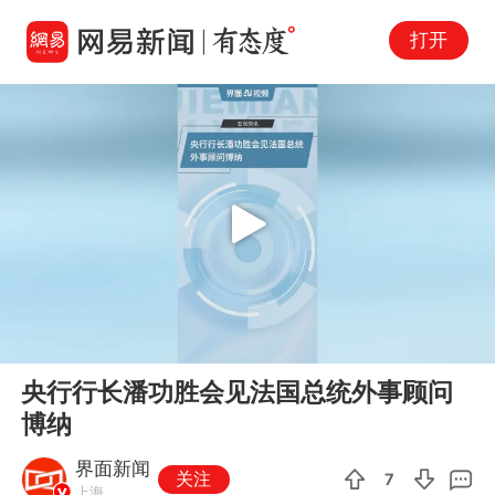
打开
Play
00:00
00:22
En
央行行长潘功胜会见法国总统外事顾问
fu
博纳
界面新闻
关注
7
上海