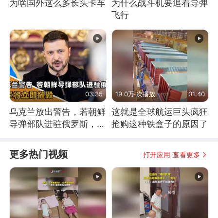
为啥国外这么多长头卡车
为什么战斗机要追着导弹
飞行
03:35
19.0万 次播放
01:40
乌克兰放出警告，若朝鲜
这就是全球航运巨头疯狂
导弹部队进驻俄罗斯，乌
抢购这种铁盒子的原因了
军将立即摧毁
更多热门视频
打开应用 查看更多