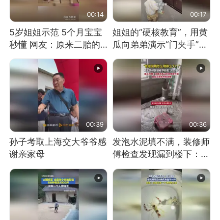
00:14
00:17
5岁姐姐示范 5个月宝宝
姐姐的“硬核教育”，用黄
秒懂 网友：原来二胎的
瓜向弟弟演示“门夹手”，
快乐长这样
网友：果然言传不如身
教！
00:39
00:36
孙子考取上海交大爷爷感
发泡水泥填不满，装修师
谢亲家母
傅检查发现漏到楼下：出
风口未延伸到外墙