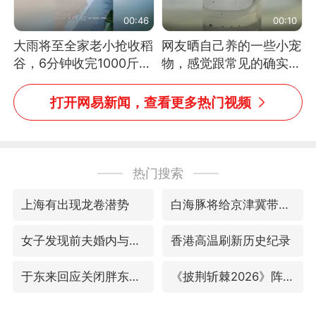
00:46
00:10
大雨将至全家老小抢收稻
网友晒自己养的一些小宠
谷，6分钟收完1000斤，
物，感觉跟常见的确实有
没有一个人掉链子
些不一样
打开网易新闻，查看更多热门视频
热门搜索
上海有出现龙卷潜势
白海豚将给京津冀带来大暴雨
女子发现前夫婚内与第三者育子
香港高温刷新历史纪录
于东来回应关闭胖东来生活广场店
《披荆斩棘2026》阵容官宣