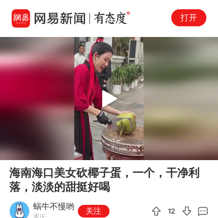
打开
Play
00:00
00:14
En
海南海口美女砍椰子蛋，一个，干净利
fu
落，淡淡的甜挺好喝
蜗牛不慢哟
关注
12
重庆