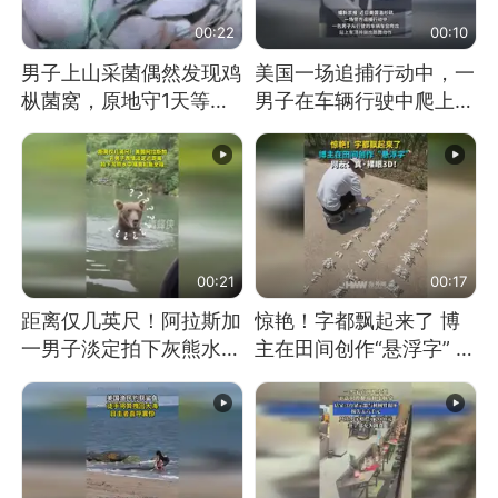
00:22
00:10
男子上山采菌偶然发现鸡
美国一场追捕行动中，一
枞菌窝，原地守1天等它
男子在车辆行驶中爬上车
长大：挖了140多朵
顶跳舞。（新京报）
00:21
00:17
距离仅几英尺！阿拉斯加
惊艳！字都飘起来了 博
一男子淡定拍下灰熊水中
主在田间创作“悬浮字” 网
捕食鲑鱼全程
友：真·裸眼3D！