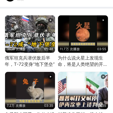
3636 次播放
05:48
11.7万 次播放
03:55
俄军坦克兵潜伏敌后半
为什么说火星上发现生
年，T-72变身“地下堡垒”
命，将是人类绝望的开
始？
7.2万 次播放
03:35
07:35