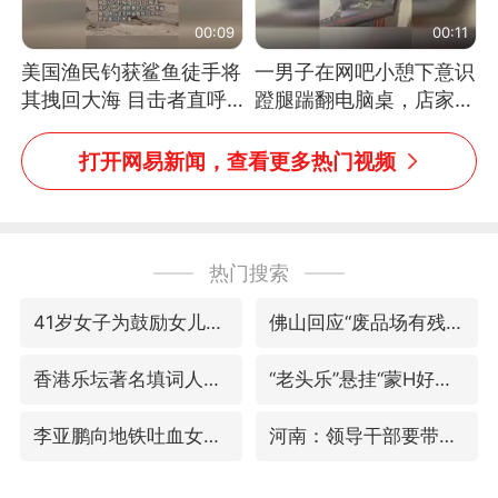
00:09
00:11
美国渔民钓获鲨鱼徒手将
一男子在网吧小憩下意识
其拽回大海 目击者直呼
蹬腿踹翻电脑桌，店家3
震惊 （视频来源：参考
台显示器与机械臂损坏
消息）
打开网易新闻，查看更多热门视频
热门搜索
41岁女子为鼓励女儿考上985研究生
佛山回应“废品场有残障务工人员”
香港乐坛著名填词人黎彼得去世
“老头乐”悬挂“蒙H好几个8”上路
李亚鹏向地铁吐血女孩捐99999元
河南：领导干部要带头休假