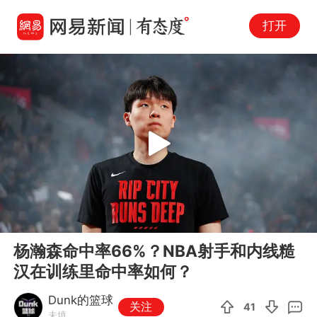
打开
Play
00:00
02:31
En
杨瀚森命中率66%？NBA射手和内线糙
fu
汉在训练里命中率如何？
Dunk的篮球
关注
41
未填