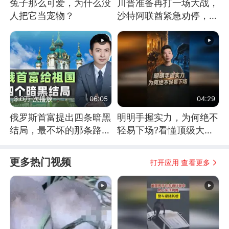
兔子那么可爱，为什么没
川普准备再打一场大战，
人把它当宠物？
沙特阿联酋紧急劝停，美
伊开启新一轮谈判
3.0万 次播放
06:05
04:29
俄罗斯首富提出四条暗黑
明明手握实力，为何绝不
结局，最不坏的那条路是
轻易下场?看懂顶级大国
通向东方
谋略
更多热门视频
打开应用 查看更多