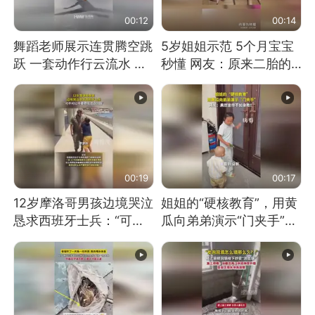
00:12
00:14
舞蹈老师展示连贯腾空跳
5岁姐姐示范 5个月宝宝
跃 一套动作行云流水 节
秒懂 网友：原来二胎的
奏感拉满 网友：怎么做
快乐长这样
到又舞又武的？
00:19
00:17
12岁摩洛哥男孩边境哭泣
姐姐的“硬核教育”，用黄
恳求西班牙士兵：“可不
瓜向弟弟演示“门夹手”，
可以不要把我遣返回国”
网友：果然言传不如身
教！