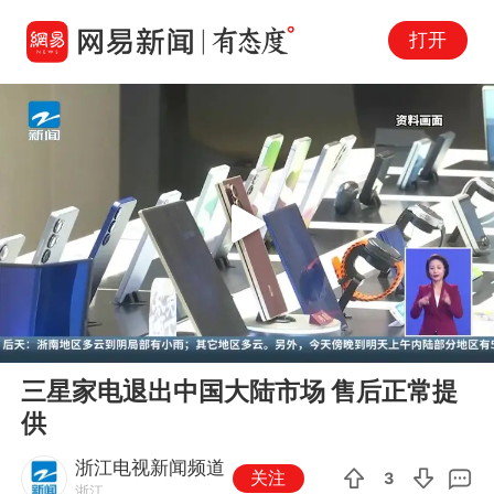
打开
Play
00:00
02:51
En
三星家电退出中国大陆市场 售后正常提
fu
供
浙江电视新闻频道
关注
3
浙江