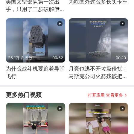
美国太空部队第一次出
为啥国外这么多长头卡车
手，只用了三步破解伊朗
防空
25.1万 次播放
00:52
00:10
为什么战斗机要追着导弹
月亮也逃不开垃圾侵扰！
飞行
马斯克公司火箭残骸把月
球撞个坑
更多热门视频
打开应用 查看更多