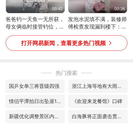
00:42
00:36
爸爸钓一天鱼一无所获，
发泡水泥填不满，装修师
母女俩临时接管钓位，用
傅检查发现漏到楼下：出
玩具鱼竿钓上大鱼
风口未延伸到外墙
打开网易新闻，查看更多热门视频
热门搜索
国乒女单三将晋级四强
浙江上海等地有大雨或暴雨
情侣平潭拍日出坠崖1死1伤
《欢迎来龙餐馆》口碑
新疆优化调整景区内自驾服务费
白海豚将正面袭击贯穿浙江