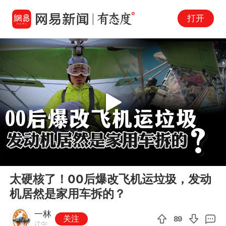
打开
Play
00:00
04:04
En
太硬核了！00后爆改飞机运垃圾，发动
fu
机居然是家用车拆的？
一林
关注
89
辽宁