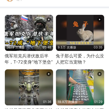
3675 次播放
05:48
9.5万 次播放
03:35
俄军坦克兵潜伏敌后半
兔子那么可爱，为什么没
年，T-72变身“地下堡垒”
人把它当宠物？
01:36
19.9万 次播放
01:29