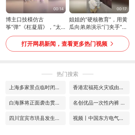
00:14
00:17
博主口技模仿古
姐姐的“硬核教育”，用黄
筝“弹”《枉凝眉》，“太
瓜向弟弟演示“门夹手”，
像了～你是吃古筝长大的
网友：果然言传不如身
吗？”“或将成为首位考级
教！
打开网易新闻，查看更多热门视频
不带古筝的选手。”（来
源：新华每日电讯）
热门搜索
上海多家景点临时闭园或调整运营时间
香港宏福苑火灾或由烟头引起
白海豚将正面袭击贯穿浙江
名创优品一次性内裤 颜面尽失
四川宜宾市珙县发生3.4级地震
视频丨中国东方电气集团原党组副书记、董事宋致远被查