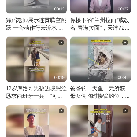
00:12
00:37
舞蹈老师展示连贯腾空跳
你楼下的“兰州拉面”或改
跃 一套动作行云流水 节
名“青海拉面”，天津72家
奏感拉满 网友：怎么做
面馆已集体更换招牌
到又舞又武的？
00:19
00:42
12岁摩洛哥男孩边境哭泣
爸爸钓一天鱼一无所获，
恳求西班牙士兵：“可不
母女俩临时接管钓位，用
可以不要把我遣返回国”
玩具鱼竿钓上大鱼