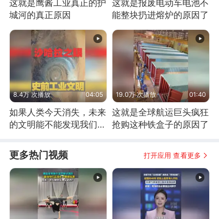
这就是鹰酱工业真正的护
这就是报废电动车电池不
城河的真正原因
能整块扔进熔炉的原因了
8.4万 次播放
04:05
19.0万 次播放
01:40
如果人类今天消失，未来
这就是全球航运巨头疯狂
的文明能不能发现我们存
抢购这种铁盒子的原因了
在过？
更多热门视频
打开应用 查看更多