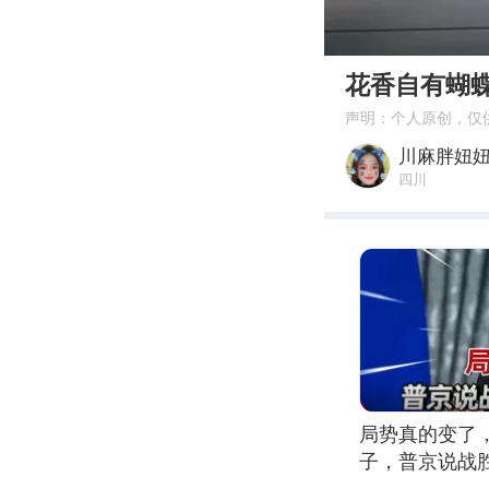
00:00
花香自有蝴
声明：个人原创，仅
川麻胖妞
四川
局势真的变了
子，普京说战