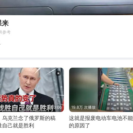
蝶来
供参考
妞
03:06
19.8万 次播放
，乌克兰念了俄罗斯的稿
这就是报废电动车电池不能
胜自己就是胜利
的原因了