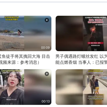
00:09
鲨鱼徒手将其拽回大海 目击
男子偶遇路灯螺丝发红 以
（视频来源：参考消息）
能点燃香烟 当事人：已报
00:13