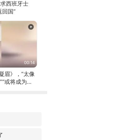
恳求西班牙士
回国”
00:14
凝眉》，“太像
”“或将成为首
（来源：新华每
了