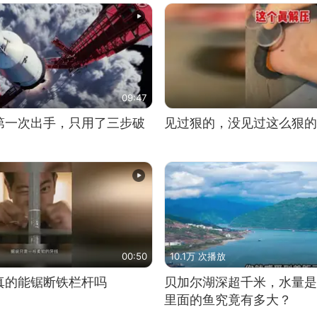
09:47
第一次出手，只用了三步破
见过狠的，没见过这么狠的
00:50
10.1万 次播放
真的能锯断铁栏杆吗
贝加尔湖深超千米，水量是
里面的鱼究竟有多大？