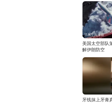
11.8万 次播放
美国太空部队
解伊朗防空
牙线抹上牙膏