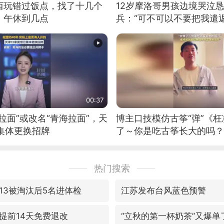
西玩错过饭点，找了十几个
12岁摩洛哥男孩边境哭泣
：午休到几点
兵：“可不可以不要把我遣返
00:37
拉面”或改名“青海拉面”，天
博主口技模仿古筝“弹”《枉
集体更换招牌
了～你是吃古筝长大的吗？
位考级不带古筝的选手。”
日电讯）
热门搜索
13被淘汰后5名进体检
江苏发布台风蓝色预警
提前14天免费退改
“立秋的第一杯奶茶”又爆单