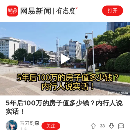
打开
Play
00:00
02:24
En
5年后100万的房子值多少钱？内行人说
fu
实话！
马刀刻森
关注
33
山东