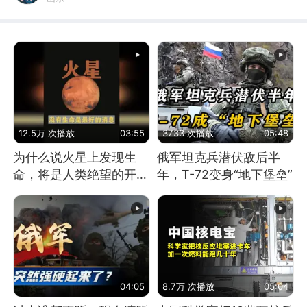
12.5万 次播放
03:55
3733 次播放
05:48
为什么说火星上发现生
俄军坦克兵潜伏敌后半
命，将是人类绝望的开
年，T-72变身“地下堡垒”
始？
04:05
8.7万 次播放
05:04