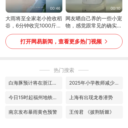
00:46
00:10
大雨将至全家老小抢收稻
网友晒自己养的一些小宠
谷，6分钟收完1000斤，
物，感觉跟常见的确实有
没有一个人掉链子
些不一样
打开网易新闻，查看更多热门视频
热门搜索
白海豚预计将在浙江苍南到三门一带登陆
2025年小学教师减少13.19万
今日15时起福州地铁高架区段停运
上海有出现龙卷潜势
南京发布暴雨黄色预警
王传君 《披荆斩棘》