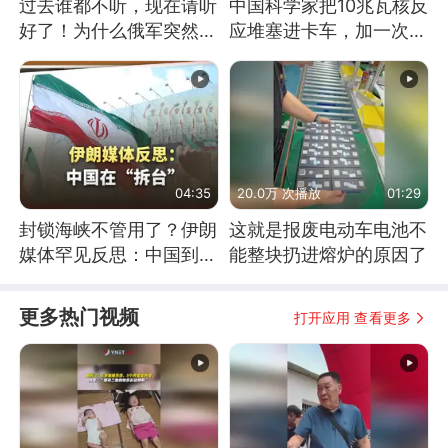
过去谁都不听，现在请听
中国科学家把10兆瓦核反
好了！为什么俄军突然强
应堆塞进卡车，加一次燃
硬起来了？
料能跑几十年
04:35
20.0万 次播放
01:29
封锁海峡不管用了？伊朗
这就是报废电动车电池不
媒体罕见反思：中国到底
能整块扔进熔炉的原因了
是不是在"拆台"
更多热门视频
打开应用 查看更多