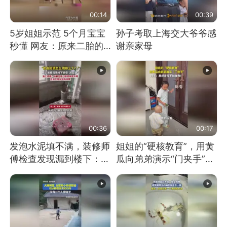
00:14
00:39
5岁姐姐示范 5个月宝宝
孙子考取上海交大爷爷感
秒懂 网友：原来二胎的
谢亲家母
快乐长这样
00:36
00:17
发泡水泥填不满，装修师
姐姐的“硬核教育”，用黄
傅检查发现漏到楼下：出
瓜向弟弟演示“门夹手”，
风口未延伸到外墙
网友：果然言传不如身
教！