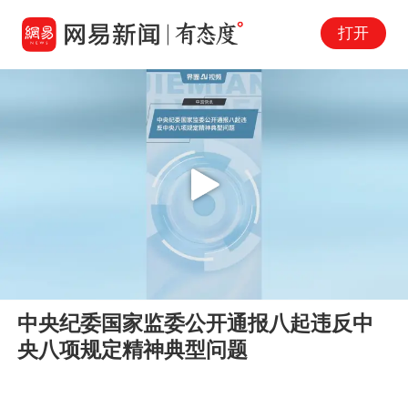
打开
Play
00:00
01:07
En
中央纪委国家监委公开通报八起违反中
fu
央八项规定精神典型问题