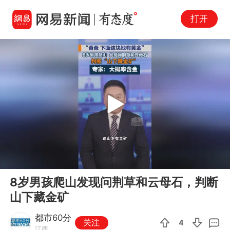
打开
Play
00:00
00:32
En
8岁男孩爬山发现问荆草和云母石，判断
fu
山下藏金矿
都市60分
关注
4
江西