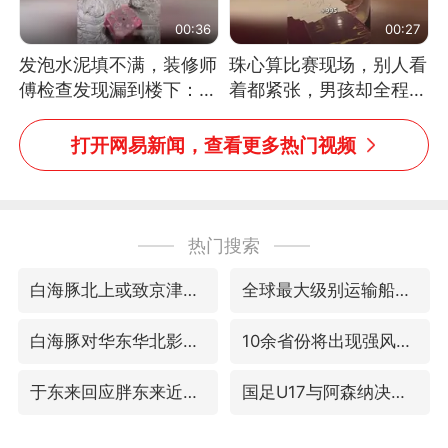
00:36
00:27
发泡水泥填不满，装修师
珠心算比赛现场，别人看
傅检查发现漏到楼下：出
着都紧张，男孩却全程气
风口未延伸到外墙
定神闲、从容作答，最终
拿下冠军。网友：这淡定
打开网易新闻，查看更多热门视频
的样子，一看就是有实
力！（人民日报）
热门搜索
白海豚北上或致京津冀暴雨
全球最大级别运输船通过长江大桥
白海豚对华东华北影响会大于巴威
10余省份将出现强风雨 局地特大暴雨
于东来回应胖东来近25年老店年底关闭
国足U17与阿森纳决赛取消 并列冠军