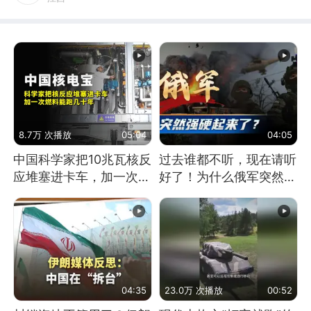
8.7万 次播放
05:04
04:05
中国科学家把10兆瓦核反
过去谁都不听，现在请听
应堆塞进卡车，加一次燃
好了！为什么俄军突然强
料能跑几十年
硬起来了？
04:35
23.0万 次播放
00:52