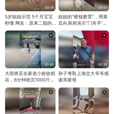
00:14
00:17
5岁姐姐示范 5个月宝宝
姐姐的“硬核教育”，用黄
秒懂 网友：原来二胎的
瓜向弟弟演示“门夹手”，
快乐长这样
网友：果然言传不如身
教！
00:46
00:39
大雨将至全家老小抢收稻
孙子考取上海交大爷爷感
谷，6分钟收完1000斤，
谢亲家母
没有一个人掉链子