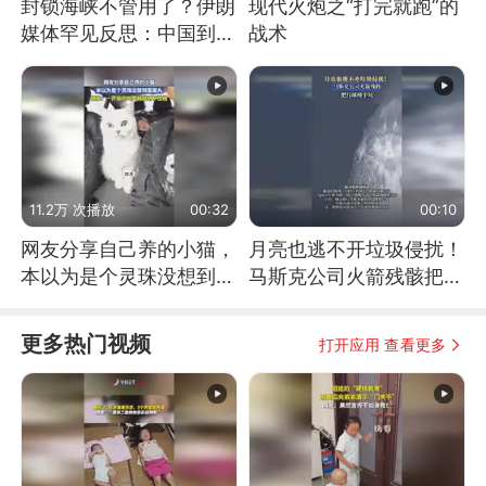
封锁海峡不管用了？伊朗
现代火炮之“打完就跑”的
媒体罕见反思：中国到底
战术
是不是在"拆台"
11.2万 次播放
00:32
00:10
网友分享自己养的小猫，
月亮也逃不开垃圾侵扰！
本以为是个灵珠没想到是
马斯克公司火箭残骸把月
魔丸
球撞个坑
更多热门视频
打开应用 查看更多