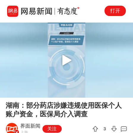
打开
Play
00:00
00:41
En
湖南：部分药店涉嫌违规使用医保个人
fu
账户资金，医保局介入调查
界面新闻
关注
3
上海