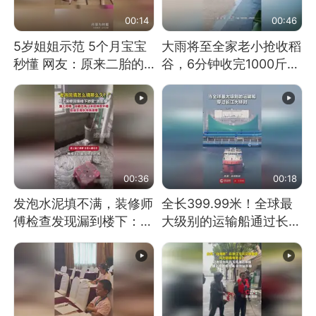
00:14
00:46
5岁姐姐示范 5个月宝宝
大雨将至全家老小抢收稻
秒懂 网友：原来二胎的
谷，6分钟收完1000斤，
快乐长这样
没有一个人掉链子
00:36
00:18
发泡水泥填不满，装修师
全长399.99米！全球最
傅检查发现漏到楼下：出
大级别的运输船通过长江
风口未延伸到外墙
大桥这一幕，太震撼了！