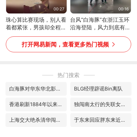
00:27
00:16
珠心算比赛现场，别人看
台风“白海豚”在浙江玉环
着都紧张，男孩却全程气
沿海登陆，风力到底有多
定神闲、从容作答，最终
大？记者腰上拴着安全
拿下冠军。网友：这淡定
绳，依然站不稳
打开网易新闻，查看更多热门视频
的样子，一看就是有实
力！（人民日报）
热门搜索
白海豚对华东华北影响会大于巴威
BLG经理辟谣Bin离队
香港刷新1884年以来最高气温纪录
独闯南太行的失联女生最后轨迹已确认
上海交大绝杀清华闯进AUBL总决赛
于东来回应胖东来近25年老店年底关闭