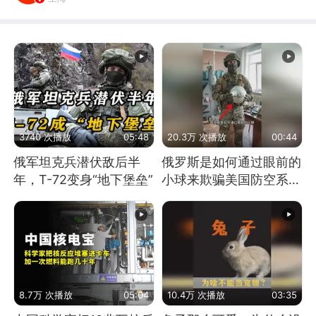
3740 次播放
05:48
20.3万 次播放
00:44
俄军坦克兵潜伏敌后半
俄罗斯是如何通过眼前的
年，T-72变身“地下堡垒”
小球来欺骗美国防空系统
的
8.7万 次播放
05:04
10.4万 次播放
03:35