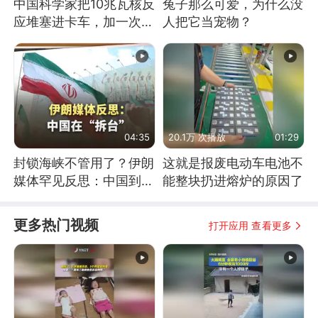
中国科学家把10兆瓦核反
兔子那么可爱，为什么没
应堆塞进卡车，加一次燃
人把它当宠物？
料能跑几十年
04:35
20.1万 次播放
01:29
封锁海峡不管用了？伊朗
这就是报废电动车电池不
媒体罕见反思：中国到底
能整块扔进熔炉的原因了
是不是在"拆台"
更多热门视频
打开应用 查看更多