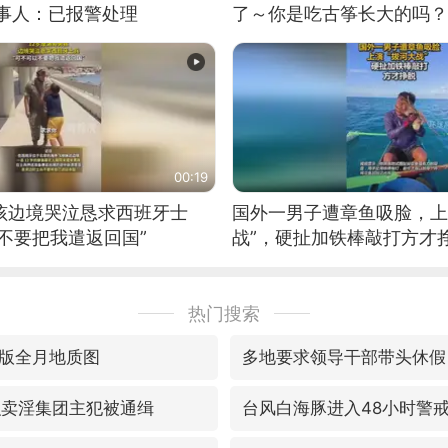
当事人：已报警处理
了～你是吃古筝长大的吗？
位考级不带古筝的选手。”
日电讯）
00:19
男孩边境哭泣恳求西班牙士
国外一男子遭章鱼吸脸，上
不要把我遣返回国”
战”，硬扯加铁棒敲打方才
热门搜索
版全月地质图
多地要求领导干部带头休假
织卖淫集团主犯被通缉
台风白海豚进入48小时警