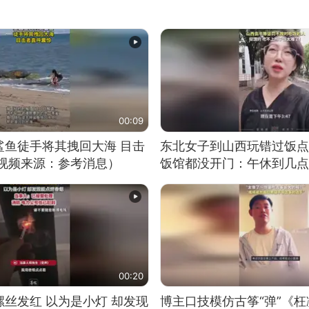
00:09
鲨鱼徒手将其拽回大海 目击
东北女子到山西玩错过饭点
（视频来源：参考消息）
饭馆都没开门：午休到几点
00:20
丝发红 以为是小灯 却发现
博主口技模仿古筝“弹”《枉