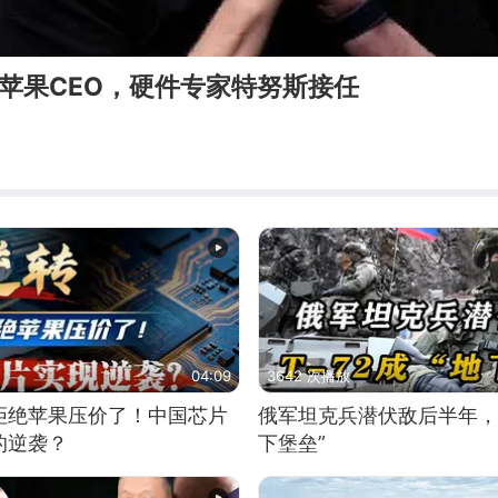
苹果CEO，硬件专家特努斯接任
04:09
3642 次播放
拒绝苹果压价了！中国芯片
俄军坦克兵潜伏敌后半年，T
的逆袭？
下堡垒”