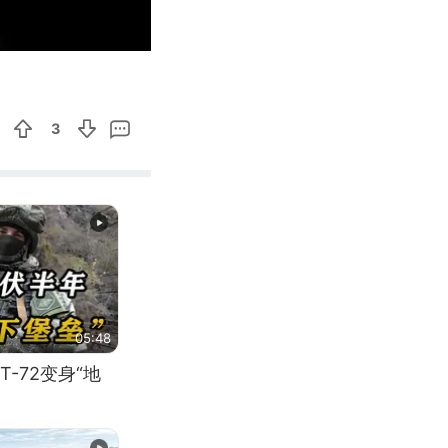
00:15
Enter
fullscreen
3
05:48
-72变身“地