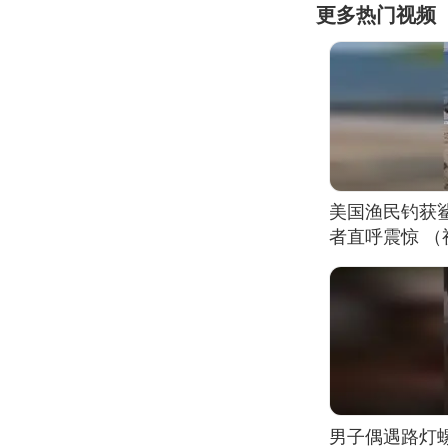
更多热门视频
美国渔民钓获
者直呼震惊 
男子偶遇路灯螺