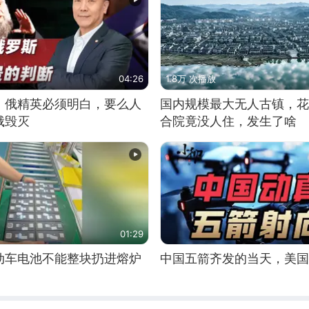
04:26
1.8万 次播放
：俄精英必须明白，要么人
国内规模最大无人古镇，花
俄毁灭
合院竟没人住，发生了啥
01:29
动车电池不能整块扔进熔炉
中国五箭齐发的当天，美国2