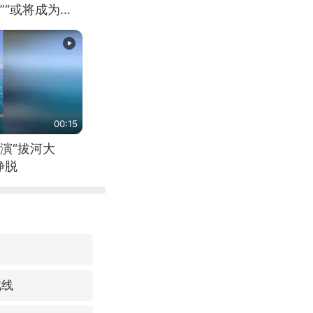
”“或将成为首
（来源：新华每
00:15
演“拔河大
挣脱
戒线