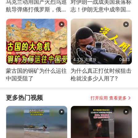
乌克兰动用国产火烈鸟巡
对伊朗一战成美国衰落标
航导弹痛打俄罗斯，俄军
志！伊朗无意中成帝国终
为什么没能拦截？
结者！历史的必然
22.4万 次播放
06:22
4.3万 次播放
04:13
蒙古国的铜矿为什么运往
为什么真正打仗时候狙击
中国受阻了
枪就没多少人用了?
更多热门视频
打开应用 查看更多