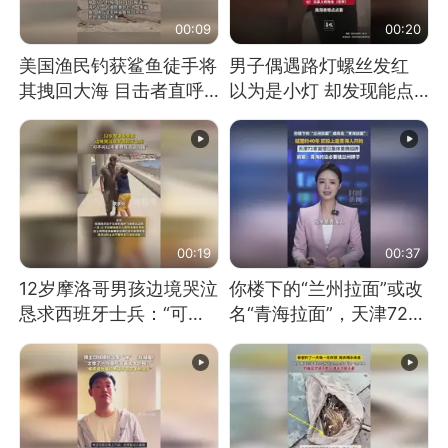
00:09
00:20
美国渔民钓获鲨鱼徒手将
男子偶遇路灯螺丝发红
其拽回大海 目击者直呼
以为是小灯 却发现能点
震惊 （视频来源：参考
燃香烟 当事人：已报警
消息）
处理
00:19
00:37
12岁摩洛哥男孩边境哭泣
你楼下的“兰州拉面”或改
恳求西班牙士兵：“可不
名“青海拉面”，天津72家
可以不要把我遣返回国”
面馆已集体更换招牌