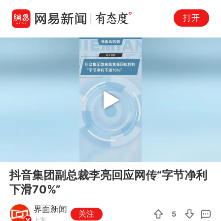
打开
Play
00:00
00:42
En
抖音集团副总裁李亮回应网传“字节净利
fu
下滑70%”
界面新闻
关注
5
上海