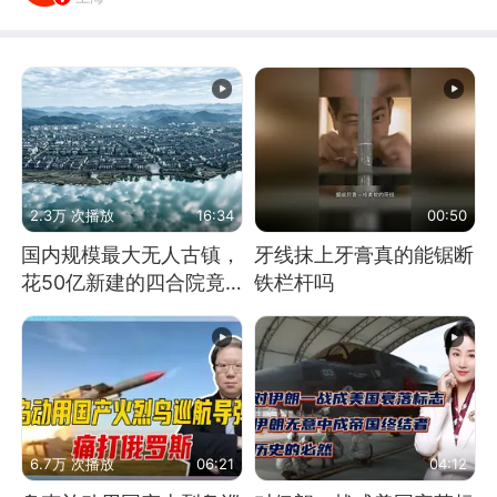
2.3万 次播放
16:34
00:50
国内规模最大无人古镇，
牙线抹上牙膏真的能锯断
花50亿新建的四合院竟
铁栏杆吗
没人住，发生了啥
6.7万 次播放
06:21
04:12