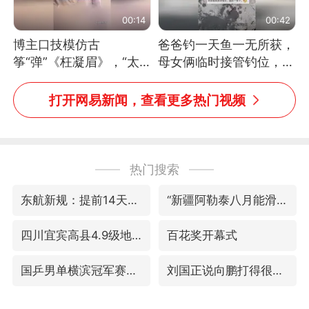
00:14
00:42
博主口技模仿古
爸爸钓一天鱼一无所获，
筝“弹”《枉凝眉》，“太
母女俩临时接管钓位，用
像了～你是吃古筝长大的
玩具鱼竿钓上大鱼
吗？”“或将成为首位考级
打开网易新闻，查看更多热门视频
不带古筝的选手。”（来
源：新华每日电讯）
热门搜索
东航新规：提前14天可免费退改签
“新疆阿勒泰八月能滑雪”不实
四川宜宾高县4.9级地震致1死
百花奖开幕式
国乒男单横滨冠军赛全军覆没
刘国正说向鹏打得很窝囊