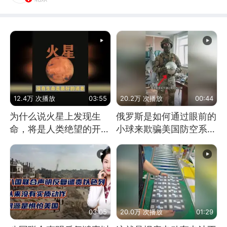
12.4万 次播放
03:55
20.2万 次播放
00:44
为什么说火星上发现生
俄罗斯是如何通过眼前的
命，将是人类绝望的开
小球来欺骗美国防空系统
始？
的
03:05
20.0万 次播放
01:29