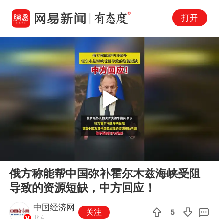
打开
Play
00:00
00:07
En
俄方称能帮中国弥补霍尔木兹海峡受阻
fu
导致的资源短缺，中方回应！
中国经济网
关注
5
北京