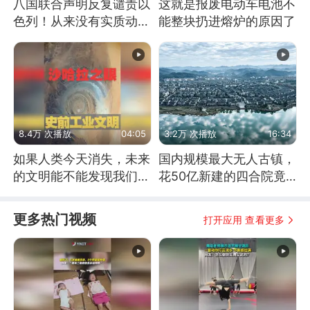
八国联合声明反复谴责以
这就是报废电动车电池不
色列！从来没有实质动
能整块扔进熔炉的原因了
作！根源是惧怕美国
8.4万 次播放
04:05
3.2万 次播放
16:34
如果人类今天消失，未来
国内规模最大无人古镇，
的文明能不能发现我们存
花50亿新建的四合院竟
在过？
没人住，发生了啥
更多热门视频
打开应用 查看更多