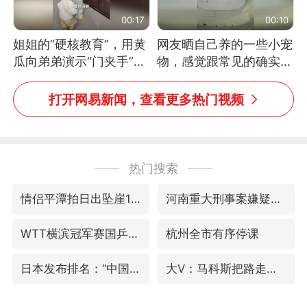
00:17
00:10
姐姐的“硬核教育”，用黄
网友晒自己养的一些小宠
瓜向弟弟演示“门夹手”，
物，感觉跟常见的确实有
网友：果然言传不如身
些不一样
教！
打开网易新闻，查看更多热门视频
热门搜索
情侣平潭拍日出坠崖1死1伤
河南重大刑事案嫌疑人落网
WTT横滨冠军赛国乒女单三将晋级四强
杭州全市有序停课
日本发布排名：“中国第一，美日德韩英法居后”
大V：马科斯把路走绝了