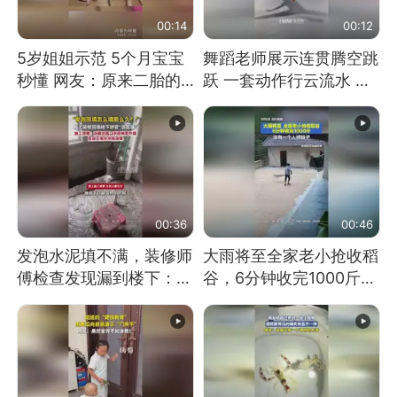
00:14
00:12
5岁姐姐示范 5个月宝宝
舞蹈老师展示连贯腾空跳
秒懂 网友：原来二胎的
跃 一套动作行云流水 节
快乐长这样
奏感拉满 网友：怎么做
到又舞又武的？
00:36
00:46
发泡水泥填不满，装修师
大雨将至全家老小抢收稻
傅检查发现漏到楼下：出
谷，6分钟收完1000斤，
风口未延伸到外墙
没有一个人掉链子