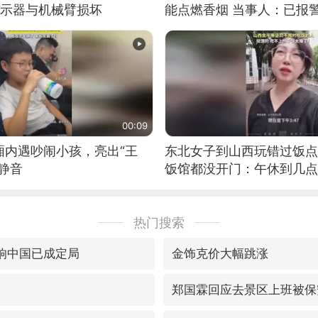
显示器与机械臂损坏
能点燃香烟 当事人：已报
00:09
厢内遇吵闹小孩，亮出“王
东北女子到山西玩错过饭点
静音
饭馆都没开门：午休到几点
热门搜索
影响中国已成定局
金饰克价大幅跳涨
郑国霖回应去景区上班被保