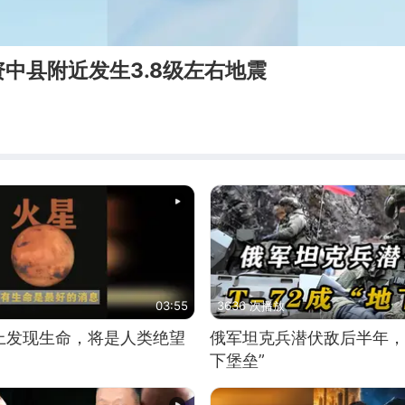
中县附近发生3.8级左右地震
03:55
3636 次播放
上发现生命，将是人类绝望
俄军坦克兵潜伏敌后半年，T
下堡垒”