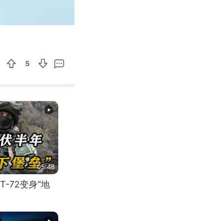
00:20
Enter
fullscreen
5
05:48
-72变身“地