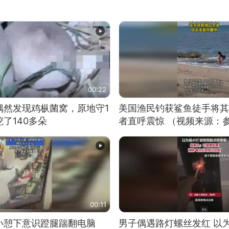
00:22
偶然发现鸡枞菌窝，原地守1
美国渔民钓获鲨鱼徒手将其
了140多朵
者直呼震惊 （视频来源：
00:11
小憩下意识蹬腿踹翻电脑
男子偶遇路灯螺丝发红 以