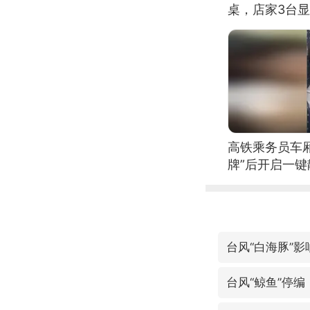
桌，店家3台
高铁乘务员车
牌”后开启一键
台风“白海豚”
台风“鲸鱼”停编