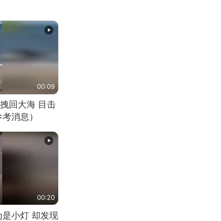
00:09
拽回大海 目击
参考消息）
00:20
为是小灯 却发现