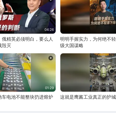
04:26
：俄精英必须明白，要么人
明明手握实力，为何绝不轻
俄毁灭
级大国谋略
01:29
动车电池不能整块扔进熔炉
这就是鹰酱工业真正的护城