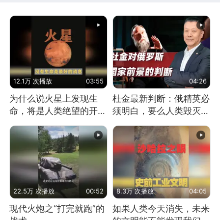
12.1万 次播放
03:55
04:26
为什么说火星上发现生
杜金最新判断：俄精英必
命，将是人类绝望的开
须明白，要么人类毁灭，
始？
要么俄毁灭
22.5万 次播放
00:52
8.3万 次播放
04:05
现代火炮之“打完就跑”的
如果人类今天消失，未来