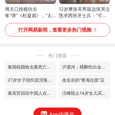
博主口技模仿古
12岁摩洛哥男孩边境哭泣
筝“弹”《枉凝眉》，“太
恳求西班牙士兵：“可不
像了～你是吃古筝长大的
可以不要把我遣返回国”
吗？”“或将成为首位考级
打开网易新闻，查看更多热门视频
不带古筝的选手。”（来
源：新华每日电讯）
热门搜索
泰国校园枪击案死亡人数升至7人
泸溪河：桃酥吃出金属牙冠视频不实
27岁女子组织卖淫集团被悬赏通缉
改名后的“青海拉面”店
泰高官回应中国人在泰遭歧视：全面调查
汪峰阻止14岁女儿买大牌
App内播放