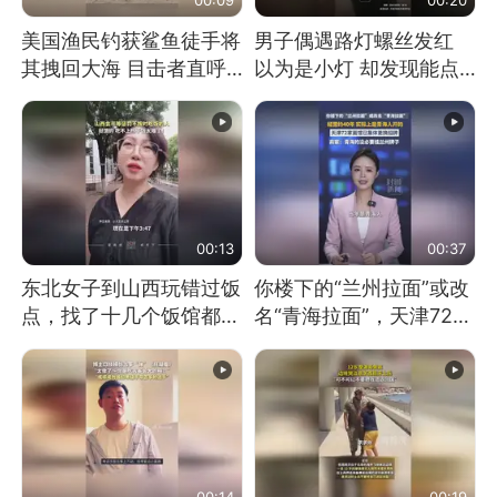
美国渔民钓获鲨鱼徒手将
男子偶遇路灯螺丝发红
其拽回大海 目击者直呼
以为是小灯 却发现能点
震惊 （视频来源：参考
燃香烟 当事人：已报警
消息）
处理
00:13
00:37
东北女子到山西玩错过饭
你楼下的“兰州拉面”或改
点，找了十几个饭馆都没
名“青海拉面”，天津72家
开门：午休到几点
面馆已集体更换招牌
00:14
00:19