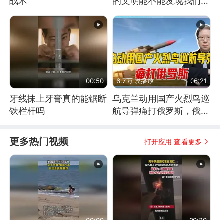
战术
的文明能不能发现我们存
在过？
00:50
6.7万 次播放
06:21
牙线抹上牙膏真的能锯断
乌克兰动用国产火烈鸟巡
铁栏杆吗
航导弹痛打俄罗斯，俄军
为什么没能拦截？
更多热门视频
打开应用 查看更多
00:09
00:20