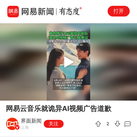
打开
Play
00:00
00:09
En
网易云音乐就诡异AI视频广告道歉
fu
界面新闻
关注
2
上海