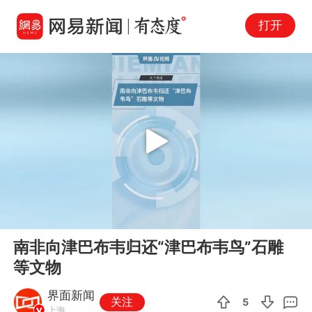
打开
Play
00:00
00:38
En
南非向津巴布韦归还“津巴布韦鸟”石雕
fu
等文物
界面新闻
关注
5
上海