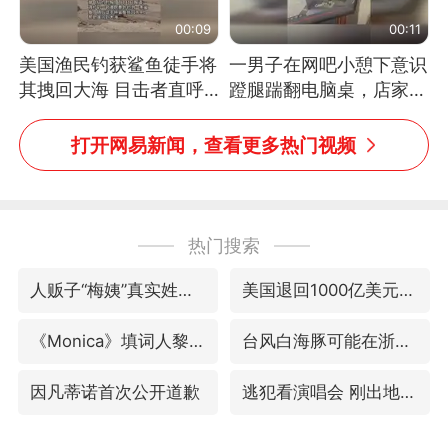
00:09
00:11
美国渔民钓获鲨鱼徒手将
一男子在网吧小憩下意识
其拽回大海 目击者直呼
蹬腿踹翻电脑桌，店家3
震惊 （视频来源：参考
台显示器与机械臂损坏
消息）
打开网易新闻，查看更多热门视频
热门搜索
人贩子“梅姨”真实姓名曝光
美国退回1000亿美元关税
《Monica》填词人黎彼得去世
台风白海豚可能在浙江登陆
因凡蒂诺首次公开道歉
逃犯看演唱会 刚出地铁就被逮住