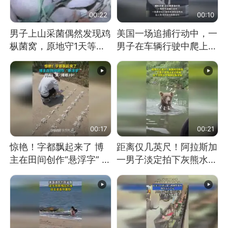
00:22
00:10
男子上山采菌偶然发现鸡
美国一场追捕行动中，一
枞菌窝，原地守1天等它
男子在车辆行驶中爬上车
长大：挖了140多朵
顶跳舞。（新京报）
00:17
00:21
惊艳！字都飘起来了 博
距离仅几英尺！阿拉斯加
主在田间创作“悬浮字” 网
一男子淡定拍下灰熊水中
友：真·裸眼3D！
捕食鲑鱼全程