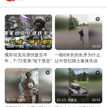
3636 次播放
05:48
01:24
俄军坦克兵潜伏敌后半
一根6米长的长矛为什么
年，T-72变身“地下堡垒”
让中世纪骑士集体失业
19.7万 次播放
00:44
22.3万 次播放
00:52