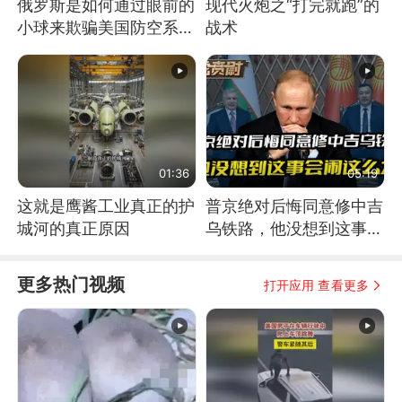
俄罗斯是如何通过眼前的
现代火炮之“打完就跑”的
小球来欺骗美国防空系统
战术
的
01:36
05:19
这就是鹰酱工业真正的护
普京绝对后悔同意修中吉
城河的真正原因
乌铁路，他没想到这事会
闹这么大
更多热门视频
打开应用 查看更多