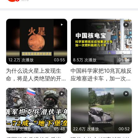
12.2万 次播放
03:55
8.5万 次播放
05:04
为什么说火星上发现生
中国科学家把10兆瓦核反
命，将是人类绝望的开
应堆塞进卡车，加一次燃
始？
料能跑几十年
3675 次播放
05:48
22.6万 次播放
00:52