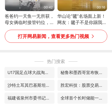
00:42
00:16
爸爸钓一天鱼一无所获，
华山论“毽”名场面上新！
母女俩临时接管钓位，用
网友：毽子不是你踢我
玩具鱼竿钓上大鱼
捡，我踢你捡吗
打开网易新闻，查看更多热门视频
热门搜索
U17国足点球大战淘汰河床晋级决赛
秘鲁和墨西哥宣布恢复外交关系
沙特土耳其巴基斯坦签署共同防务协议
胜宏科技：股票交易异常波动
福建省泉州市委书记张毅恭接受纪律审查和监察调查
全球首个长时储能一体化产业园量产