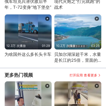
俄军坦克兵潜伏敌后半
现代火炮之“打完就跑”的
年，T-72变身“地下堡垒”
战术
12.3万 次播放
01:29
10.2万 次播放
03:25
为啥国外这么多长头卡车
贝加尔湖深超千米，水量
是长江的25倍，里面的
鱼究竟有多大？
更多热门视频
打开应用 查看更多