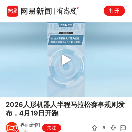
打开
Play
00:00
00:22
En
2026人形机器人半程马拉松赛事规则发
fu
布，4月19日开跑
界面新闻
关注
8
上海