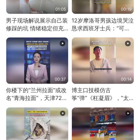
01:05
00:19
男子现场解说展示自己装
12岁摩洛哥男孩边境哭泣
修踩的坑 情绪稳定但充
恳求西班牙士兵：“可不
满无奈 每处都有精心设
可以不要把我遣返回国”
计 但每处都有瑕疵 网
友：一开始我没笑 但看
到洗手盆我没绷住
00:37
00:14
你楼下的“兰州拉面”或改
博主口技模仿古
名“青海拉面”，天津72家
筝“弹”《枉凝眉》，“太
面馆已集体更换招牌
像了～你是吃古筝长大的
吗？”“或将成为首位考级
不带古筝的选手。”（来
源：新华每日电讯）