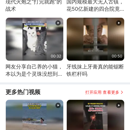
现代火炮之“打完就跑”的
国内规模最大无人古镇，
战术
花50亿新建的四合院竟
没人住，发生了啥
00:32
00:50
网友分享自己养的小猫，
牙线抹上牙膏真的能锯断
本以为是个灵珠没想到是
铁栏杆吗
魔丸
更多热门视频
打开应用 查看更多