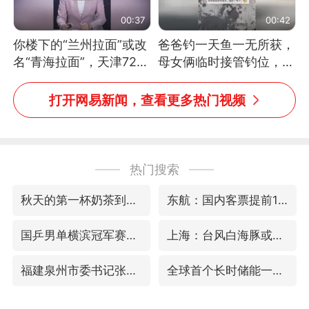
00:37
00:42
你楼下的“兰州拉面”或改
爸爸钓一天鱼一无所获，
名“青海拉面”，天津72家
母女俩临时接管钓位，用
面馆已集体更换招牌
玩具鱼竿钓上大鱼
打开网易新闻，查看更多热门视频
热门搜索
秋天的第一杯奶茶到底有多火
东航：国内客票提前14天免费退改
国乒男单横滨冠军赛全军覆没
上海：台风白海豚或将带来龙卷风
福建泉州市委书记张毅恭被查
全球首个长时储能一体化产业园量产