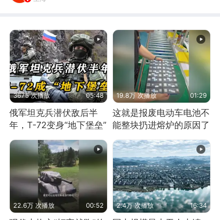
3675 次播放
05:48
19.8万 次播放
01:29
俄军坦克兵潜伏敌后半
这就是报废电动车电池不
年，T-72变身“地下堡垒”
能整块扔进熔炉的原因了
22.6万 次播放
00:52
2.4万 次播放
16:34