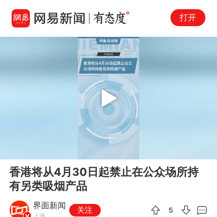
打开
Play
00:00
00:30
En
香港将从4月30日起禁止在公众场所持
fu
有另类吸烟产品
界面新闻
关注
5
上海