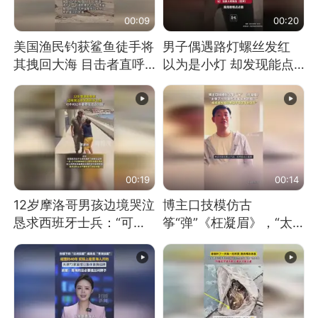
00:09
00:20
美国渔民钓获鲨鱼徒手将
男子偶遇路灯螺丝发红
其拽回大海 目击者直呼
以为是小灯 却发现能点
震惊 （视频来源：参考
燃香烟 当事人：已报警
消息）
处理
00:19
00:14
12岁摩洛哥男孩边境哭泣
博主口技模仿古
恳求西班牙士兵：“可不
筝“弹”《枉凝眉》，“太
可以不要把我遣返回国”
像了～你是吃古筝长大的
吗？”“或将成为首位考级
不带古筝的选手。”（来
源：新华每日电讯）