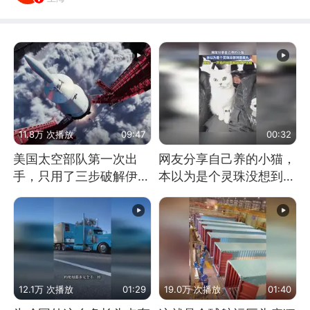
11.8万 次播放
09:47
00:32
美国太空部队第一次出
网友分享自己养的小猫，
手，只用了三步破解伊朗
本以为是个灵珠没想到是
防空
魔丸
12.1万 次播放
01:29
19.0万 次播放
01:40