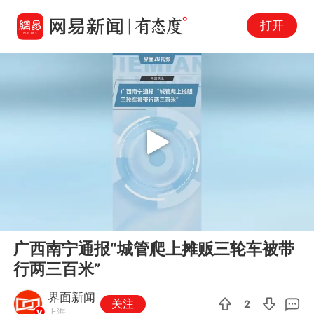
打开
Play
00:00
00:33
En
广西南宁通报“城管爬上摊贩三轮车被带
fu
行两三百米”
界面新闻
关注
2
上海