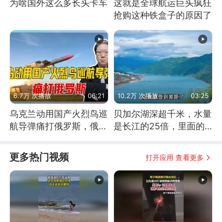
为啥国外这么多长头卡车
这就是全球航运巨头疯狂
抢购这种铁盒子的原因了
6.7万 次播放
06:21
10.2万 次播放
03:25
乌克兰动用国产火烈鸟巡
贝加尔湖深超千米，水量
航导弹痛打俄罗斯，俄军
是长江的25倍，里面的
为什么没能拦截？
鱼究竟有多大？
更多热门视频
打开应用 查看更多