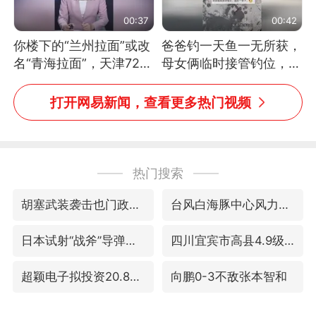
00:37
00:42
你楼下的“兰州拉面”或改
爸爸钓一天鱼一无所获，
名“青海拉面”，天津72家
母女俩临时接管钓位，用
面馆已集体更换招牌
玩具鱼竿钓上大鱼
打开网易新闻，查看更多热门视频
热门搜索
胡塞武装袭击也门政府军军营
台风白海豚中心风力增强
日本试射“战斧”导弹，国防部回应
四川宜宾市高县4.9级地震致1人死亡
超颖电子拟投资20.86亿建设新项目
向鹏0-3不敌张本智和