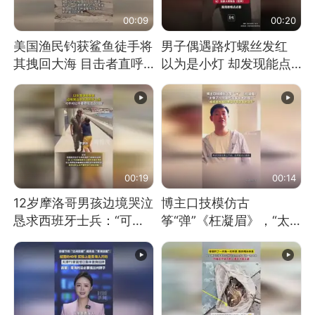
00:09
00:20
美国渔民钓获鲨鱼徒手将
男子偶遇路灯螺丝发红
其拽回大海 目击者直呼
以为是小灯 却发现能点
震惊 （视频来源：参考
燃香烟 当事人：已报警
消息）
处理
00:19
00:14
12岁摩洛哥男孩边境哭泣
博主口技模仿古
恳求西班牙士兵：“可不
筝“弹”《枉凝眉》，“太
可以不要把我遣返回国”
像了～你是吃古筝长大的
吗？”“或将成为首位考级
不带古筝的选手。”（来
源：新华每日电讯）