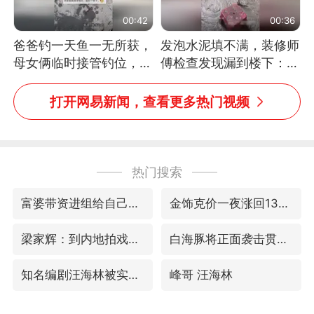
00:42
00:36
爸爸钓一天鱼一无所获，
发泡水泥填不满，装修师
母女俩临时接管钓位，用
傅检查发现漏到楼下：出
玩具鱼竿钓上大鱼
风口未延伸到外墙
打开网易新闻，查看更多热门视频
热门搜索
富婆带资进组给自己硬加60多场吻戏
金饰克价一夜涨回1300元
梁家辉：到内地拍戏不是北上是回归
白海豚将正面袭击贯穿浙江
知名编剧汪海林被实名举报偷税漏税
峰哥 汪海林