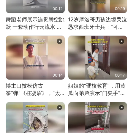
00:12
00:19
舞蹈老师展示连贯腾空跳
12岁摩洛哥男孩边境哭泣
跃 一套动作行云流水 节
恳求西班牙士兵：“可不
奏感拉满 网友：怎么做
可以不要把我遣返回国”
到又舞又武的？
00:14
00:17
博主口技模仿古
姐姐的“硬核教育”，用黄
筝“弹”《枉凝眉》，“太
瓜向弟弟演示“门夹手”，
像了～你是吃古筝长大的
网友：果然言传不如身
吗？”“或将成为首位考级
教！
不带古筝的选手。”（来
源：新华每日电讯）