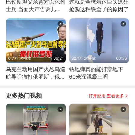
巴勒斯坦父亲背对以色列
这就是全球航运巨头疯狂
士兵 当面大声告诉儿
抢购这种铁盒子的原因了
子：永远不要害怕他们！
6.7万 次播放
06:21
32.1万 次播放
00:36
乌克兰动用国产火烈鸟巡
钻地弹真的能打穿地下
航导弹痛打俄罗斯，俄军
60米深混凝土吗
为什么没能拦截？
更多热门视频
打开应用 查看更多