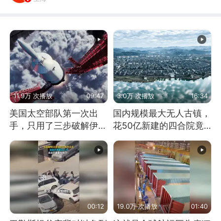
11.9万 次播放
09:47
3.0万 次播放
16:34
美国太空部队第一次出
国内规模最大无人古镇，
手，只用了三步破解伊朗
花50亿新建的四合院竟
防空
没人住，发生了啥
00:12
19.0万 次播放
01:40