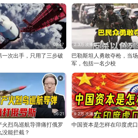
09:47
2.3万 次播放
第一次出手，只用了三步破
巴勒斯坦人勇敢夺枪，当场
军，包括一名少校
06:21
9.2万 次播放
产火烈鸟巡航导弹痛打俄罗
中国资本是怎样在印度虎口
么没能拦截？