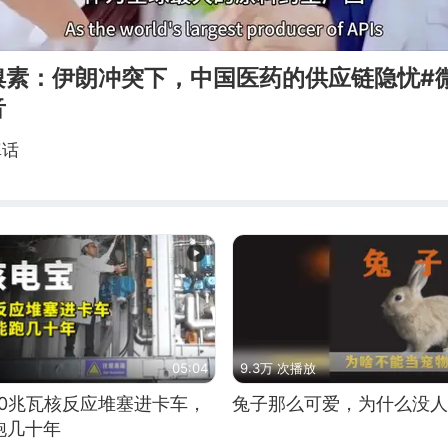
溴素：伊朗冲突下，中国医药的供应链隐忧#
音
真话
05:04
9.3万 次播放
10兆瓦核反应堆塞进卡车，
兔子那么可爱，为什么没人
跑几十年