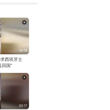
00:19
恳求西班牙士
回国”
00:17