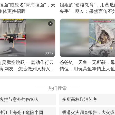
拉面”或改名“青海拉面”，天
姐姐的“硬核教育”，用黄瓜
集体更换招牌
夹手”，网友：果然言传不
00:12
连贯腾空跳跃 一套动作行云
爸爸钓一天鱼一无所获，母
满 网友：怎么做到又舞又武
钓位，用玩具鱼竿钓上大鱼
热门搜索
火把节意外灼伤16人
多所高校取消艺考
浙江上海处于危险半圆
香港火灾调查报告：大火或