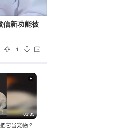
04:22
Enter
微信新功能被
fullscreen
1
03:35
把它当宠物？