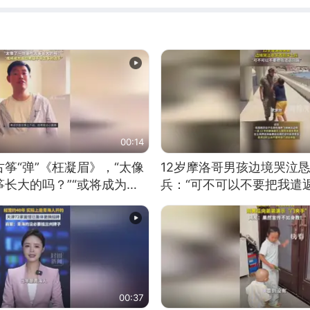
00:14
筝“弹”《枉凝眉》，“太像
12岁摩洛哥男孩边境哭泣
长大的吗？”“或将成为首
兵：“可不可以不要把我遣返
筝的选手。”（来源：新华每
00:37