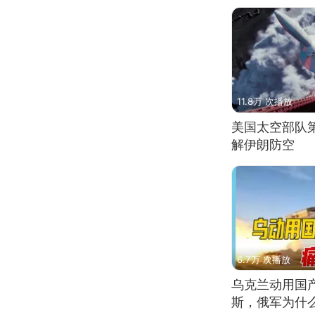
11.8万 次播放
美国太空部队
解伊朗防空
6.7万 次播放
乌克兰动用国
斯，俄军为什