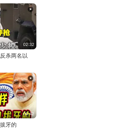
02:32
反杀两名以
06:42
拔牙的