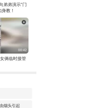
向弟弟演示“门
如身教！
00:42
女俩临时接管
由烟头引起