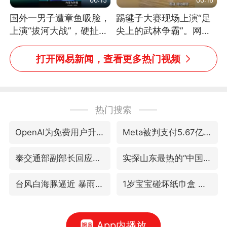
国外一男子遭章鱼吸脸，
踢毽子大赛现场上演“足
上演“拔河大战”，硬扯加
尖上的武林争霸”。网
铁棒敲打方才挣脱
友：这哪是踢毽子，分明
是武侠片现场！#睡个好
打开网易新闻，查看更多热门视频
觉
热门搜索
OpenAI为免费用户升级GPT-5.6 Luna
Meta被判支付5.67亿美元
泰交通部副部长回应中国游客遭歧视
实探山东最热的“中国蔬菜之乡”
台风白海豚逼近 暴雨大暴雨来袭
1岁宝宝碰坏纸巾盒 宝妈被索赔924元
App内播放