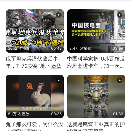
3642 次播放
05:48
8.4万 次播放
05:04
俄军坦克兵潜伏敌后半
中国科学家把10兆瓦核反
年，T-72变身“地下堡垒”
应堆塞进卡车，加一次燃
料能跑几十年
8.1万 次播放
03:35
01:36
兔子那么可爱，为什么没
这就是鹰酱工业真正的护