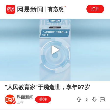
打开
Play
00:00
00:36
En
“人民教育家”于漪逝世，享年97岁
fu
界面新闻
关注
5
上海