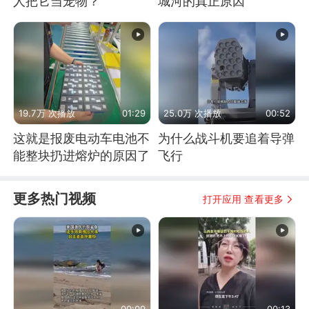
人把它当宠物？
城河的真正原因
19.7万 次播放
01:29
25.0万 次播放
00:52
这就是报废电动车电池不
为什么战斗机要追着导弹
能整块扔进熔炉的原因了
飞行
更多热门视频
打开应用 查看更多
00:09
00:13