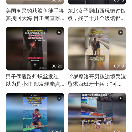
美国渔民钓获鲨鱼徒手将
东北女子到山西玩错过饭
其拽回大海 目击者直呼
点，找了十几个饭馆都没
震惊 （视频来源：参考
开门：午休到几点
消息）
00:20
00:19
男子偶遇路灯螺丝发红
12岁摩洛哥男孩边境哭泣
以为是小灯 却发现能点
恳求西班牙士兵：“可不
燃香烟 当事人：已报警
可以不要把我遣返回国”
处理
00:15
00:16