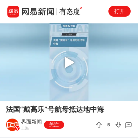
打开
Play
00:00
00:09
En
法国“戴高乐”号航母抵达地中海
fu
界面新闻
关注
5
上海