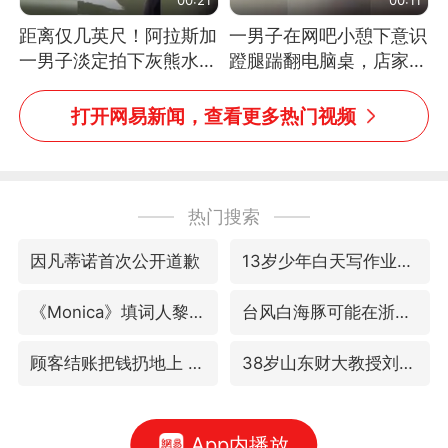
距离仅几英尺！阿拉斯加
一男子在网吧小憩下意识
一男子淡定拍下灰熊水中
蹬腿踹翻电脑桌，店家3
捕食鲑鱼全程
台显示器与机械臂损坏
打开网易新闻，查看更多热门视频
热门搜索
因凡蒂诺首次公开道歉
13岁少年白天写作业晚上夜市炒粉
《Monica》填词人黎彼得去世
台风白海豚可能在浙江登陆
顾客结账把钱扔地上 服务员霸气扔回
38岁山东财大教授刘海明逝世
App内播放