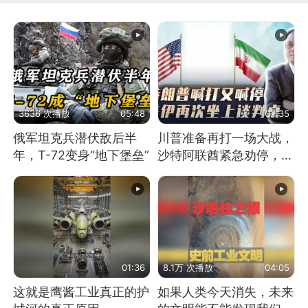
3636 次播放
05:48
07:35
俄军坦克兵潜伏敌后半
川普准备再打一场大战，
年，T-72变身“地下堡垒”
沙特阿联酋紧急劝停，美
伊开启新一轮谈判
01:36
8.1万 次播放
04:05
这就是鹰酱工业真正的护
如果人类今天消失，未来