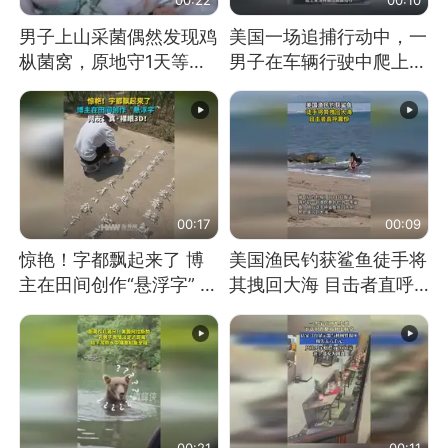
男子上山采菌偶然发现鸡
美国一场追捕行动中，一
枞菌窝，原地守1天等它
男子在车辆行驶中爬上车
长大：挖了140多朵
顶跳舞。（新京报）
00:17
00:09
惊艳！字都飘起来了 博
美国渔民钓获鲨鱼徒手将
主在田间创作“悬浮字” 网
其拽回大海 目击者直呼
友：真·裸眼3D！
震惊 （视频来源：参考
消息）
00:21
00:11