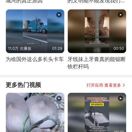
城河的真正原因
的文明能不能发现我们存
在过？
11.0万 次播放
01:29
00:50
为啥国外这么多长头卡车
牙线抹上牙膏真的能锯断
铁栏杆吗
更多热门视频
打开应用 查看更多
00:22
00:10