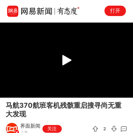
打开
Play
00:00
00:45
En
马航370航班客机残骸重启搜寻尚无重
fu
大发现
界面新闻
关注
2
上海