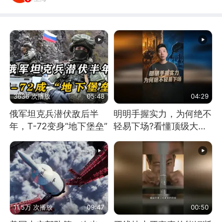
3636 次播放
05:48
04:29
俄军坦克兵潜伏敌后半
明明手握实力，为何绝不
年，T-72变身“地下堡垒”
轻易下场?看懂顶级大国
谋略
11.5万 次播放
09:47
00:50