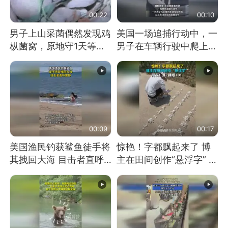
00:22
00:10
男子上山采菌偶然发现鸡
美国一场追捕行动中，一
枞菌窝，原地守1天等它
男子在车辆行驶中爬上车
长大：挖了140多朵
顶跳舞。（新京报）
00:09
00:17
美国渔民钓获鲨鱼徒手将
惊艳！字都飘起来了 博
其拽回大海 目击者直呼
主在田间创作“悬浮字” 网
震惊 （视频来源：参考
友：真·裸眼3D！
消息）