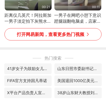
00:21
00:11
距离仅几英尺！阿拉斯加
一男子在网吧小憩下意识
一男子淡定拍下灰熊水中
蹬腿踹翻电脑桌，店家3
捕食鲑鱼全程
台显示器与机械臂损坏
打开网易新闻，查看更多热门视频
热门搜索
41岁女子为鼓励女儿考上985研究生
山东日照市委副书记王峰被查
FIFA官方支持因凡蒂诺
美国退回1000亿美元关税
X平台产品负责人宣布离职
38岁山东财大教授刘海明逝世