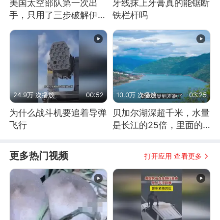
美国太空部队第一次出
牙线抹上牙膏真的能锯断
手，只用了三步破解伊朗
铁栏杆吗
防空
24.9万 次播放
00:52
10.0万 次播放
03:25
为什么战斗机要追着导弹
贝加尔湖深超千米，水量
飞行
是长江的25倍，里面的
鱼究竟有多大？
更多热门视频
打开应用 查看更多