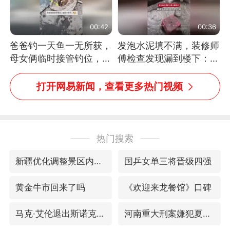
00:42
00:36
爸爸钓一天鱼一无所获，
发泡水泥填不满，装修师
母女俩临时接管钓位，用
傅检查发现漏到楼下：出
玩具鱼竿钓上大鱼
风口未延伸到外墙
打开网易新闻，查看更多热门视频
热门搜索
新疆优化调整景区内自驾服务费
国乒女单三将晋级四强
黄金牛市回来了吗
《欢迎来龙餐馆》口碑
马克·艾伦退出斯诺克中国公开赛
河南重大刑案嫌犯夏某钢落网