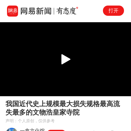
打开
Play
00:00
00:25
En
我国近代史上规模最大损失规格最高流
fu
失最多的文物浩皇家寺院
声明：个人原创，仅供参考
一鑫文化馆