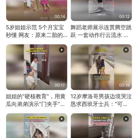
00:14
00:12
5岁姐姐示范 5个月宝宝
舞蹈老师展示连贯腾空跳
秒懂 网友：原来二胎的
跃 一套动作行云流水 节
快乐长这样
奏感拉满 网友：怎么做
到又舞又武的？
00:17
00:19
姐姐的“硬核教育”，用黄
12岁摩洛哥男孩边境哭泣
瓜向弟弟演示“门夹手”，
恳求西班牙士兵：“可不
网友：果然言传不如身
可以不要把我遣返回国”
教！