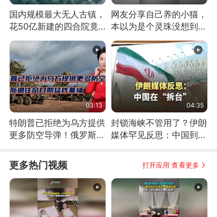
国内规模最大无人古镇，
网友分享自己养的小猫，
花50亿新建的四合院竟
本以为是个灵珠没想到是
没人住，发生了啥
魔丸
03:13
04:35
特朗普已拒绝为乌方提供
封锁海峡不管用了？伊朗
更多防空导弹！俄罗斯抓
媒体罕见反思：中国到底
住窗口期猛炸基辅
是不是在"拆台"
更多热门视频
打开应用 查看更多