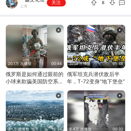
关注
8
上海
20.1万 次播放
00:44
3714 次播放
05:48
俄罗斯是如何通过眼前的
俄军坦克兵潜伏敌后半
小球来欺骗美国防空系统
年，T-72变身“地下堡垒”
的
3.1万 次播放
16:34
8.4万 次播放
00:32